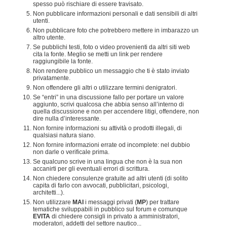
spesso può rischiare di essere travisato.
Non pubblicare informazioni personali e dati sensibili di altri
utenti.
Non pubblicare foto che potrebbero mettere in imbarazzo un
altro utente.
Se pubblichi testi, foto o video provenienti da altri siti web
cita la fonte. Meglio se metti un link per rendere
raggiungibile la fonte.
Non rendere pubblico un messaggio che ti è stato inviato
privatamente.
Non offendere gli altri o utilizzare termini denigratori.
Se “entri” in una discussione fallo per portare un valore
aggiunto, scrivi qualcosa che abbia senso all’interno di
quella discussione e non per accendere litigi, offendere, non
dire nulla d’interessante.
Non fornire informazioni su attività o prodotti illegali, di
qualsiasi natura siano.
Non fornire informazioni errate od incomplete: nel dubbio
non darle o verificale prima.
Se qualcuno scrive in una lingua che non è la sua non
accanirti per gli eventuali errori di scrittura.
Non chiedere consulenze gratuite ad altri utenti (di solito
capita di farlo con avvocati, pubblicitari, psicologi,
architetti...).
Non utilizzare
MAI
i messaggi privati (
MP
) per trattare
tematiche sviluppabili in pubblico sul forum e comunque
EVITA
di chiedere consigli in privato a amministratori,
moderatori, addetti del settore nautico...