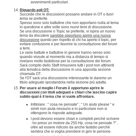
avvenimenti particolari.
Riguardo agli OT:
Succede che le discussioni possano andare in OT o
fuori
tema
se preferite.
Spesso sono solo battutine che non apportano nulla al tema
in questione e altre volte sono nuovi temi di discussione.
Se una discussione o Topic se preferite, vi ispira un nuovo
tema da discutere
sarebbe opportuno aprire una nuova
discussione
questo per rispetto di chi ha aperto il topic, per
evitare confusione e per favorire la consultazione del forum
a temi.
Le varie battute e battutine in genere hanno senso solo
quando vissute al momento ma a distanza di tempo si
rivelano molto fastidiose per la consultazione dei forum.
Sarà compito dello Staff rimuovere tutti i post non attinenti
alla tematica della discussione in una apposita sezione
chiamata OT.
Se l'OT sarà una discussione interessante le daremo un
titolo adeguato spostandola nella sezione più adatta.
Per usare al meglio i Forum è opportuno aprire le
discussioni con titoli adeguati e chiari che lascino capire
subito qual è il tema che si vuole affrontare.
Intitolare : “ cosa ne pensate” ; “ Un aiuto please “ e
simili non aiuta nessuno e in particolare non si
ottengono le risposte adeguate.
I post devono essere chiari e completi perchè scrivere
: ho preso un motore da 250 Hp, cosa ne pensate ?" ,
oltre ad essere ridicolo da anche fastidio perchè
sembra che si voglia prendere in giro le persone.