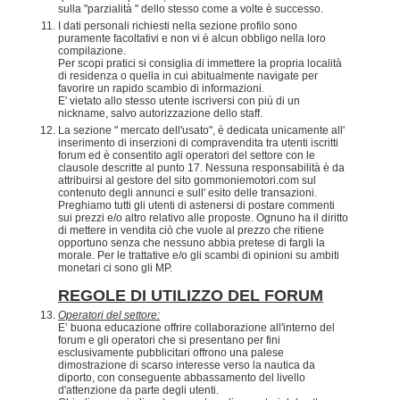
sulla "parzialità " dello stesso come a volte è successo.
I dati personali richiesti nella sezione profilo sono
puramente facoltativi e non vi è alcun obbligo nella loro
compilazione.
Per scopi pratici si consiglia di immettere la propria località
di residenza o quella in cui abitualmente navigate per
favorire un rapido scambio di informazioni.
E' vietato allo stesso utente iscriversi con più di un
nickname, salvo autorizzazione dello staff.
La sezione " mercato dell'usato", è dedicata unicamente all'
inserimento di inserzioni di compravendita tra utenti iscritti
forum ed è consentito agli operatori del settore con le
clausole descritte al punto 17. Nessuna responsabilità è da
attribuirsi al gestore del sito gommoniemotori.com sul
contenuto degli annunci e sull' esito delle transazioni.
Preghiamo tutti gli utenti di astenersi di postare commenti
sui prezzi e/o altro relativo alle proposte. Ognuno ha il diritto
di mettere in vendita ciò che vuole al prezzo che ritiene
opportuno senza che nessuno abbia pretese di fargli la
morale. Per le trattative e/o gli scambi di opinioni su ambiti
monetari ci sono gli MP.
REGOLE DI UTILIZZO DEL FORUM
Operatori del settore:
E’ buona educazione offrire collaborazione all'interno del
forum e gli operatori che si presentano per fini
esclusivamente pubblicitari offrono una palese
dimostrazione di scarso interesse verso la nautica da
diporto, con conseguente abbassamento del livello
d'attenzione da parte degli utenti.