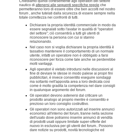
Chiediamo quindi cortesemente agli operatori del settore
nautico di
attenersi alle seguenti specifiche regole
che
permetteranno loro di essere oltre che ben accolti nel nostro
forum , anche tutelati dalla sicurezza di essere sempre nella
totale correttezza nei confronti di tutti.
Dichiarare la propria identità commerciale in modo da
essere segnalati sotto l'avatar in qualità di "operatori
del settore”; ciò consentirà a tutti gli utenti di
riconoscere la persona con cui si stanno
relazionando.
Nel caso non si voglia dichiarare la propria identità è
tassativo mantenere il comportamento di un normale
utente, infatti un operatore non è obbligato a farsi
riconoscere per forza come tale anche se perderebbe
molti vantaggi.
Agli operatori è vietato introdursi nelle discussioni al
fine di deviare le stesse in modo palese ai propri fini
pubblicitari, è invece consentito eseguire sondaggi
ma soltanto nell'apposita area a loro dedicata cosi
come è molto gradita la competenza nel dare consigli
in qualunque argomento del forum.
Gli operatori devono astenersi dal criticare un
prodotto analogo al proprio mentre è consentito e
prezioso un loro consiglio costruttivo.
Gli operatori non sono autorizzati ad inserire annunci
economici all'interno del forum, tranne nella sezione
dell'usato dove potranno inserire annunci di vendita
di prodotti usati oppure limitate super-offerte del
nuovo in esclusiva per gli utenti del forum.. Possono
dare notizie su prodotti, novità tecnologiche ed