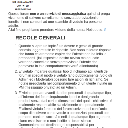
Questo forum
non è un servizio di messaggistica
quindi si prega
vivamente di scrivere correttamente senza abbreviazioni o
fonetismi non consoni ad uno scambio di vedute tra persone
adulte.
A tal fine preghiamo prendere visione della nostra Netiquette.
#
.....
REGOLE GENERALI
Quando si apre un topic è un dovere e gesto di grande
cortesia leggere tutte le risposte. Non sono tollerate risposte
che fanno chiaramente capire che l’utente non ha letto le
precedenti. (tali risposte a nostro avviso maleducate
verranno cancellate senza preavviso e l’utente che
persevera in tale comportamento verrà allontanato)
E’ vietato impartire qualsiasi tipo di richiamo agli utenti del
forum in special modo è vietato farlo pubblicamente. Solo gli
Admin ed i Moderatori possono fare azioni di richiamo. Se
notate irregolarità nel comportamento di un utente inviate un
PM (messaggio privato) ad un Admin.
E' vietato portare avanti diatribe personali di qualunque tipo,
all’interno del forum inquinando i post e denigrando i
prodotti senza dati certi e dimostrabili dei quali , chi scrive , è
totalmente responsabile sia civilmente che penalmente.
E' altresì vietato fare uso del forum iscrivendosi con l'unico
scopo di risolvere controversie o contenziosi personali con
persone, cantieri, società o enti di qualunque tipo o genere,
siano esse iscritte o non iscritte al forum stesso.
Gommoniemotori declina ogni responsabilità per