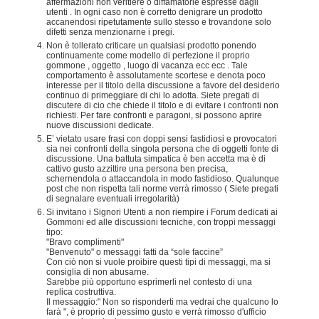
affermazioni non veritiere o diffamatorie espresse dagli
utenti . In ogni caso non è corretto denigrare un prodotto
accanendosi ripetutamente sullo stesso e trovandone solo
difetti senza menzionarne i pregi.
Non è tollerato criticare un qualsiasi prodotto ponendo
continuamente come modello di perfezione il proprio
gommone , oggetto , luogo di vacanza ecc ecc . Tale
comportamento è assolutamente scortese e denota poco
interesse per il titolo della discussione a favore del desiderio
continuo di primeggiare di chi lo adotta. Siete pregati di
discutere di cio che chiede il titolo e di evitare i confronti non
richiesti. Per fare confronti e paragoni, si possono aprire
nuove discussioni dedicate.
E’ vietato usare frasi con doppi sensi fastidiosi e provocatori
sia nei confronti della singola persona che di oggetti fonte di
discussione. Una battuta simpatica è ben accetta ma è di
cattivo gusto azzittire una persona ben precisa,
schernendola o attaccandola in modo fastidioso. Qualunque
post che non rispetta tali norme verrà rimosso ( Siete pregati
di segnalare eventuali irregolarità)
Si invitano i Signori Utenti a non riempire i Forum dedicati ai
Gommoni ed alle discussioni tecniche, con troppi messaggi
tipo:
"Bravo complimenti"
"Benvenuto" o messaggi fatti da “sole faccine”
Con ciò non si vuole proibire questi tipi di messaggi, ma si
consiglia di non abusarne.
Sarebbe più opportuno esprimerli nel contesto di una
replica costruttiva.
Il messaggio:" Non so risponderti ma vedrai che qualcuno lo
farà ", è proprio di pessimo gusto e verrà rimosso d'ufficio