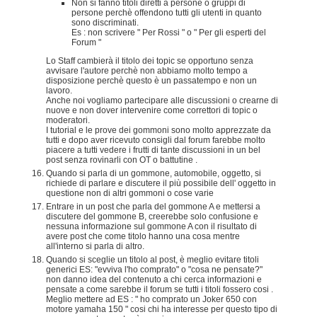
Non si fanno titoli diretti a persone o gruppi di
persone perchè offendono tutti gli utenti in quanto
sono discriminati.
Es : non scrivere " Per Rossi " o " Per gli esperti del
Forum "
Lo Staff cambierà il titolo dei topic se opportuno senza
avvisare l'autore perchè non abbiamo molto tempo a
disposizione perchè questo è un passatempo e non un
lavoro.
Anche noi vogliamo partecipare alle discussioni o crearne di
nuove e non dover intervenire come correttori di topic o
moderatori.
I tutorial e le prove dei gommoni sono molto apprezzate da
tutti e dopo aver ricevuto consigli dal forum farebbe molto
piacere a tutti vedere i frutti di tante discussioni in un bel
post senza rovinarli con OT o battutine .
Quando si parla di un gommone, automobile, oggetto, si
richiede di parlare e discutere il più possibile dell' oggetto in
questione non di altri gommoni o cose varie
Entrare in un post che parla del gommone A e mettersi a
discutere del gommone B, creerebbe solo confusione e
nessuna informazione sul gommone A con il risultato di
avere post che come titolo hanno una cosa mentre
all'interno si parla di altro.
Quando si sceglie un titolo al post, è meglio evitare titoli
generici ES: "evviva l'ho comprato" o "cosa ne pensate?"
non danno idea del contenuto a chi cerca informazioni e
pensate a come sarebbe il forum se tutti i titoli fossero cosi .
Meglio mettere ad ES : " ho comprato un Joker 650 con
motore yamaha 150 " cosi chi ha interesse per questo tipo di