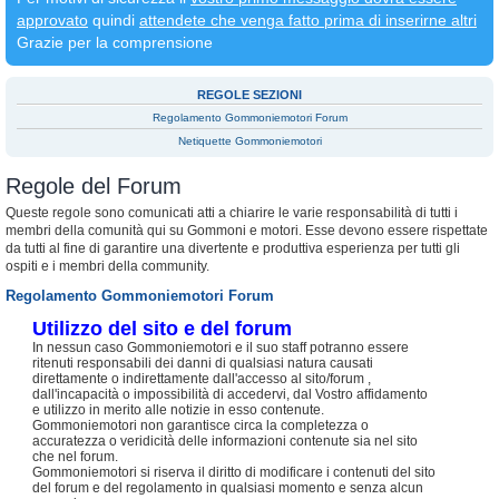
approvato
quindi
attendete che venga fatto prima di inserirne altri
Grazie per la comprensione
REGOLE SEZIONI
Regolamento Gommoniemotori Forum
Netiquette Gommoniemotori
Regole del Forum
Queste regole sono comunicati atti a chiarire le varie responsabilità di tutti i
membri della comunità qui su Gommoni e motori. Esse devono essere rispettate
da tutti al fine di garantire una divertente e produttiva esperienza per tutti gli
ospiti e i membri della community.
Regolamento Gommoniemotori Forum
Utilizzo del sito e del forum
In nessun caso Gommoniemotori e il suo staff potranno essere
ritenuti responsabili dei danni di qualsiasi natura causati
direttamente o indirettamente dall'accesso al sito/forum ,
dall'incapacità o impossibilità di accedervi, dal Vostro affidamento
e utilizzo in merito alle notizie in esso contenute.
Gommoniemotori non garantisce circa la completezza o
accuratezza o veridicità delle informazioni contenute sia nel sito
che nel forum.
Gommoniemotori si riserva il diritto di modificare i contenuti del sito
del forum e del regolamento in qualsiasi momento e senza alcun