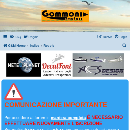
FAQ
Regole
Iscriviti
Login
C
G&M Home
Indice
Regole
e
r
c
a
COMUNICAZIONE IMPORTANTE
É NECESSARIO
Per accedere al forum in
maniera completa
EFFETTUARE NUOVAMENTE L'ISCRIZIONE
Per motivi di sicurezza il
vostro primo messaggio dovrà essere