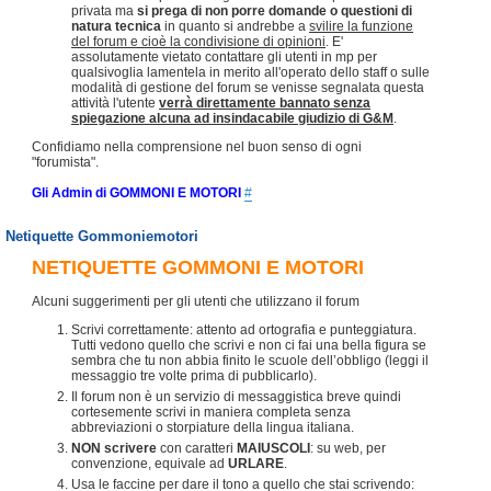
privata ma
si prega di non porre domande o questioni di
natura tecnica
in quanto si andrebbe a
svilire la funzione
del forum e cioè la condivisione di opinioni
. E'
assolutamente vietato contattare gli utenti in mp per
qualsivoglia lamentela in merito all'operato dello staff o sulle
modalità di gestione del forum se venisse segnalata questa
attività l'utente
verrà direttamente bannato senza
spiegazione alcuna ad insindacabile giudizio di G&M
.
Confidiamo nella comprensione nel buon senso di ogni
"forumista".
Gli Admin di GOMMONI E MOTORI
#
Netiquette Gommoniemotori
NETIQUETTE GOMMONI E MOTORI
Alcuni suggerimenti per gli utenti che utilizzano il forum
Scrivi correttamente: attento ad ortografia e punteggiatura.
Tutti vedono quello che scrivi e non ci fai una bella figura se
sembra che tu non abbia finito le scuole dell’obbligo (leggi il
messaggio tre volte prima di pubblicarlo).
Il forum non è un servizio di messaggistica breve quindi
cortesemente scrivi in maniera completa senza
abbreviazioni o storpiature della lingua italiana.
NON scrivere
con caratteri
MAIUSCOLI
: su web, per
convenzione, equivale ad
URLARE
.
Usa le faccine per dare il tono a quello che stai scrivendo: