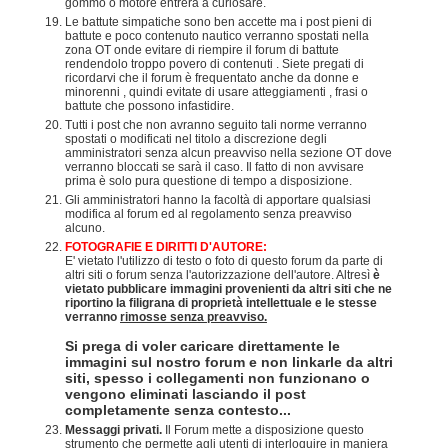
gommo o motore entrerà a curiosare.
Le battute simpatiche sono ben accette ma i post pieni di
battute e poco contenuto nautico verranno spostati nella
zona OT onde evitare di riempire il forum di battute
rendendolo troppo povero di contenuti . Siete pregati di
ricordarvi che il forum è frequentato anche da donne e
minorenni , quindi evitate di usare atteggiamenti , frasi o
battute che possono infastidire.
Tutti i post che non avranno seguito tali norme verranno
spostati o modificati nel titolo a discrezione degli
amministratori senza alcun preavviso nella sezione OT dove
verranno bloccati se sarà il caso. Il fatto di non avvisare
prima è solo pura questione di tempo a disposizione.
Gli amministratori hanno la facoltà di apportare qualsiasi
modifica al forum ed al regolamento senza preavviso
alcuno.
FOTOGRAFIE E DIRITTI D'AUTORE:
E' vietato l'utilizzo di testo o foto di questo forum da parte di
altri siti o forum senza l'autorizzazione dell'autore. Altresì
è
vietato pubblicare immagini provenienti da altri siti che ne
riportino la filigrana di proprietà intellettuale e le stesse
verranno
rimosse senza preavviso.
Si prega di voler caricare direttamente le
immagini sul nostro forum e non linkarle da altri
siti, spesso i collegamenti non funzionano o
vengono eliminati lasciando il post
completamente senza contesto...
Messaggi privati.
Il Forum mette a disposizione questo
strumento che permette agli utenti di interloquire in maniera