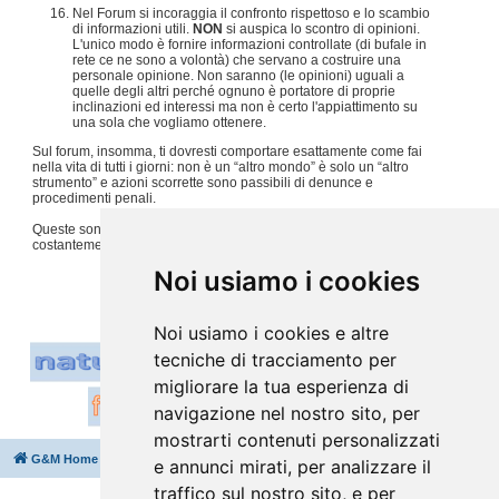
Nel Forum si incoraggia il confronto rispettoso e lo scambio
di informazioni utili.
NON
si auspica lo scontro di opinioni.
L'unico modo è fornire informazioni controllate (di bufale in
rete ce ne sono a volontà) che servano a costruire una
personale opinione. Non saranno (le opinioni) uguali a
quelle degli altri perché ognuno è portatore di proprie
inclinazioni ed interessi ma non è certo l'appiattimento su
una sola che vogliamo ottenere.
Sul forum, insomma, ti dovresti comportare esattamente come fai
nella vita di tutti i giorni: non è un “altro mondo” è solo un “altro
strumento” e azioni scorrette sono passibili di denunce e
procedimenti penali.
Queste sono solo alcune regole, per tutto il resto usiamo
costantemente
buon senso e tanto rispetto per gli altri
.
#
Noi usiamo i cookies
Noi usiamo i cookies e altre
tecniche di tracciamento per
migliorare la tua esperienza di
navigazione nel nostro sito, per
mostrarti contenuti personalizzati
G&M Home
Indice
Cancella cookie
Tutti gli orari sono
UTC+02:00
e annunci mirati, per analizzare il
traffico sul nostro sito, e per