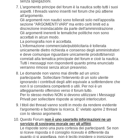
senza spiegazioni.
L'argomento principe del forum è la nautica sotto tutti i suoi
aspetti. I threads vanno inseriti nel forum che più attiene
all'argomento.
Gli argomenti non nautici sono tollerati solo nell'apposita
sezione "ARGOMENTI VARI" ma entro certi limiti ed a
discrezione insindacabile da parte dell'amministrazione .
Gli argomenti inerenti le tematiche politiche non sono
accettati in alcun modo.
La pornografia non è accettata.
L'informazione commerciale/pubblicitaria é tollerata
unicamente dietro richiesta e consenso degli amministratori
e deve comunque riguardare unicamente prodotti/servizi
correlati alla tematica principale del forum e cioè la nautica.
Tutti i messaggi non rispondenti quanto prima enunciato
verranno rimossi senza alcun preavviso.
Le domande non vanno mai dirette ad un unico
partecipante. Sollecitare l'intervento di un solo utente
ignorando i contributi degli altri equivale a sottintendere che
non li si considera competenti o utili. Per noi è un
atteggiamento offensivo verso il forum tutto.
Per lo stesso motivo NON si devono utilizzare i Messaggi
Privati per sollecitare risposte ai singoli interlocutori.
I titoli dei thread vanno scelti in modo da rendere evidente
l'argomento e facilitare la ricerca. E’ vietato aprire 2 thread
con lo stesso argomento.
Questo Forum
non è uno sportello informazioni ne un
servizio di sostegno morale per gli afflitti
.
Le risposte sono una pura cortesia dei partecipanti. Se non
si riceve risposta o il consiglio ricevuto è differente da
quanto ci si aspettava, non è lecito insistere o ironizzare