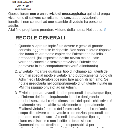
Questo forum
non è un servizio di messaggistica
quindi si prega
vivamente di scrivere correttamente senza abbreviazioni o
fonetismi non consoni ad uno scambio di vedute tra persone
adulte.
A tal fine preghiamo prendere visione della nostra Netiquette.
#
.....
REGOLE GENERALI
Quando si apre un topic è un dovere e gesto di grande
cortesia leggere tutte le risposte. Non sono tollerate risposte
che fanno chiaramente capire che l’utente non ha letto le
precedenti. (tali risposte a nostro avviso maleducate
verranno cancellate senza preavviso e l’utente che
persevera in tale comportamento verrà allontanato)
E’ vietato impartire qualsiasi tipo di richiamo agli utenti del
forum in special modo è vietato farlo pubblicamente. Solo gli
Admin ed i Moderatori possono fare azioni di richiamo. Se
notate irregolarità nel comportamento di un utente inviate un
PM (messaggio privato) ad un Admin.
E' vietato portare avanti diatribe personali di qualunque tipo,
all’interno del forum inquinando i post e denigrando i
prodotti senza dati certi e dimostrabili dei quali , chi scrive , è
totalmente responsabile sia civilmente che penalmente.
E' altresì vietato fare uso del forum iscrivendosi con l'unico
scopo di risolvere controversie o contenziosi personali con
persone, cantieri, società o enti di qualunque tipo o genere,
siano esse iscritte o non iscritte al forum stesso.
Gommoniemotori declina ogni responsabilità per