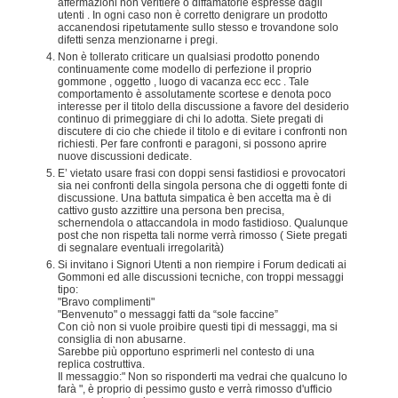
affermazioni non veritiere o diffamatorie espresse dagli
utenti . In ogni caso non è corretto denigrare un prodotto
accanendosi ripetutamente sullo stesso e trovandone solo
difetti senza menzionarne i pregi.
Non è tollerato criticare un qualsiasi prodotto ponendo
continuamente come modello di perfezione il proprio
gommone , oggetto , luogo di vacanza ecc ecc . Tale
comportamento è assolutamente scortese e denota poco
interesse per il titolo della discussione a favore del desiderio
continuo di primeggiare di chi lo adotta. Siete pregati di
discutere di cio che chiede il titolo e di evitare i confronti non
richiesti. Per fare confronti e paragoni, si possono aprire
nuove discussioni dedicate.
E’ vietato usare frasi con doppi sensi fastidiosi e provocatori
sia nei confronti della singola persona che di oggetti fonte di
discussione. Una battuta simpatica è ben accetta ma è di
cattivo gusto azzittire una persona ben precisa,
schernendola o attaccandola in modo fastidioso. Qualunque
post che non rispetta tali norme verrà rimosso ( Siete pregati
di segnalare eventuali irregolarità)
Si invitano i Signori Utenti a non riempire i Forum dedicati ai
Gommoni ed alle discussioni tecniche, con troppi messaggi
tipo:
"Bravo complimenti"
"Benvenuto" o messaggi fatti da “sole faccine”
Con ciò non si vuole proibire questi tipi di messaggi, ma si
consiglia di non abusarne.
Sarebbe più opportuno esprimerli nel contesto di una
replica costruttiva.
Il messaggio:" Non so risponderti ma vedrai che qualcuno lo
farà ", è proprio di pessimo gusto e verrà rimosso d'ufficio