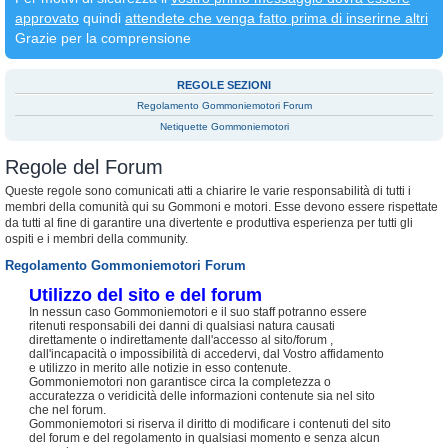
approvato
quindi
attendete che venga fatto prima di inserirne altri
Grazie per la comprensione
REGOLE SEZIONI
Regolamento Gommoniemotori Forum
Netiquette Gommoniemotori
Regole del Forum
Queste regole sono comunicati atti a chiarire le varie responsabilità di tutti i
membri della comunità qui su Gommoni e motori. Esse devono essere rispettate
da tutti al fine di garantire una divertente e produttiva esperienza per tutti gli
ospiti e i membri della community.
Regolamento Gommoniemotori Forum
Utilizzo del sito e del forum
In nessun caso Gommoniemotori e il suo staff potranno essere
ritenuti responsabili dei danni di qualsiasi natura causati
direttamente o indirettamente dall'accesso al sito/forum ,
dall'incapacità o impossibilità di accedervi, dal Vostro affidamento
e utilizzo in merito alle notizie in esso contenute.
Gommoniemotori non garantisce circa la completezza o
accuratezza o veridicità delle informazioni contenute sia nel sito
che nel forum.
Gommoniemotori si riserva il diritto di modificare i contenuti del sito
del forum e del regolamento in qualsiasi momento e senza alcun