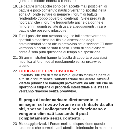
gommo o motore entrerà a curiosare.
Le battute simpatiche sono ben accette ma i post pieni di
battute e poco contenuto nautico verranno spostati nella
zona OT onde evitare di riempire il forum di battute
rendendolo troppo povero di contenuti . Siete pregati di
ricordarvi che il forum è frequentato anche da donne e
minorenni , quindi evitate di usare atteggiamenti , frasi o
battute che possono infastidire.
Tutti i post che non avranno seguito tali norme verranno
spostati o modificati nel titolo a discrezione degli
amministratori senza alcun preavviso nella sezione OT dove
verranno bloccati se sarà il caso. Il fatto di non avvisare
prima è solo pura questione di tempo a disposizione.
Gli amministratori hanno la facoltà di apportare qualsiasi
modifica al forum ed al regolamento senza preavviso
alcuno.
FOTOGRAFIE E DIRITTI D'AUTORE:
E' vietato l'utilizzo di testo o foto di questo forum da parte di
altri siti o forum senza l'autorizzazione dell'autore. Altresì
è
vietato pubblicare immagini provenienti da altri siti che ne
riportino la filigrana di proprietà intellettuale e le stesse
verranno
rimosse senza preavviso.
Si prega di voler caricare direttamente le
immagini sul nostro forum e non linkarle da altri
siti, spesso i collegamenti non funzionano o
vengono eliminati lasciando il post
completamente senza contesto...
Messaggi privati.
Il Forum mette a disposizione questo
strumento che permette agli utenti di interloquire in maniera