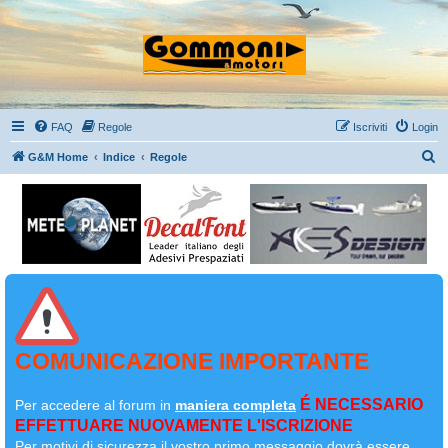
FAQ
Regole
Iscriviti
Login
C
G&M Home
Indice
Regole
e
r
c
a
COMUNICAZIONE IMPORTANTE
É NECESSARIO
Per accedere al forum in
maniera completa
EFFETTUARE NUOVAMENTE L'ISCRIZIONE
Per motivi di sicurezza il
vostro primo messaggio dovrà essere