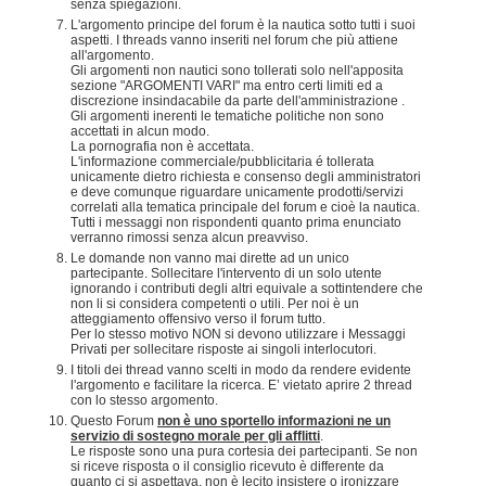
senza spiegazioni.
L'argomento principe del forum è la nautica sotto tutti i suoi
aspetti. I threads vanno inseriti nel forum che più attiene
all'argomento.
Gli argomenti non nautici sono tollerati solo nell'apposita
sezione "ARGOMENTI VARI" ma entro certi limiti ed a
discrezione insindacabile da parte dell'amministrazione .
Gli argomenti inerenti le tematiche politiche non sono
accettati in alcun modo.
La pornografia non è accettata.
L'informazione commerciale/pubblicitaria é tollerata
unicamente dietro richiesta e consenso degli amministratori
e deve comunque riguardare unicamente prodotti/servizi
correlati alla tematica principale del forum e cioè la nautica.
Tutti i messaggi non rispondenti quanto prima enunciato
verranno rimossi senza alcun preavviso.
Le domande non vanno mai dirette ad un unico
partecipante. Sollecitare l'intervento di un solo utente
ignorando i contributi degli altri equivale a sottintendere che
non li si considera competenti o utili. Per noi è un
atteggiamento offensivo verso il forum tutto.
Per lo stesso motivo NON si devono utilizzare i Messaggi
Privati per sollecitare risposte ai singoli interlocutori.
I titoli dei thread vanno scelti in modo da rendere evidente
l'argomento e facilitare la ricerca. E’ vietato aprire 2 thread
con lo stesso argomento.
Questo Forum
non è uno sportello informazioni ne un
servizio di sostegno morale per gli afflitti
.
Le risposte sono una pura cortesia dei partecipanti. Se non
si riceve risposta o il consiglio ricevuto è differente da
quanto ci si aspettava, non è lecito insistere o ironizzare