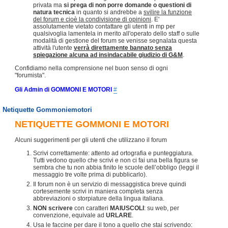
privata ma
si prega di non porre domande o questioni di
natura tecnica
in quanto si andrebbe a
svilire la funzione
del forum e cioè la condivisione di opinioni
. E'
assolutamente vietato contattare gli utenti in mp per
qualsivoglia lamentela in merito all'operato dello staff o sulle
modalità di gestione del forum se venisse segnalata questa
attività l'utente
verrà direttamente bannato senza
spiegazione alcuna ad insindacabile giudizio di G&M
.
Confidiamo nella comprensione nel buon senso di ogni
"forumista".
Gli Admin di GOMMONI E MOTORI
#
Netiquette Gommoniemotori
NETIQUETTE GOMMONI E MOTORI
Alcuni suggerimenti per gli utenti che utilizzano il forum
Scrivi correttamente: attento ad ortografia e punteggiatura.
Tutti vedono quello che scrivi e non ci fai una bella figura se
sembra che tu non abbia finito le scuole dell’obbligo (leggi il
messaggio tre volte prima di pubblicarlo).
Il forum non è un servizio di messaggistica breve quindi
cortesemente scrivi in maniera completa senza
abbreviazioni o storpiature della lingua italiana.
NON scrivere
con caratteri
MAIUSCOLI
: su web, per
convenzione, equivale ad
URLARE
.
Usa le faccine per dare il tono a quello che stai scrivendo: