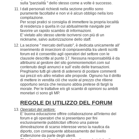
sulla "parzialità " dello stesso come a volte è successo.
I dati personali richiesti nella sezione profilo sono
puramente facoltativi e non vi è alcun obbligo nella loro
compilazione.
Per scopi pratici si consiglia di immettere la propria località
di residenza o quella in cui abitualmente navigate per
favorire un rapido scambio di informazioni.
E' vietato allo stesso utente iscriversi con più di un
nickname, salvo autorizzazione dello staff.
La sezione " mercato dell'usato", è dedicata unicamente all'
inserimento di inserzioni di compravendita tra utenti iscritti
forum ed è consentito agli operatori del settore con le
clausole descritte al punto 17. Nessuna responsabilità è da
attribuirsi al gestore del sito gommoniemotori.com sul
contenuto degli annunci e sull' esito delle transazioni.
Preghiamo tutti gli utenti di astenersi di postare commenti
sui prezzi e/o altro relativo alle proposte. Ognuno ha il diritto
di mettere in vendita ciò che vuole al prezzo che ritiene
opportuno senza che nessuno abbia pretese di fargli la
morale. Per le trattative e/o gli scambi di opinioni su ambiti
monetari ci sono gli MP.
REGOLE DI UTILIZZO DEL FORUM
Operatori del settore:
E’ buona educazione offrire collaborazione all'interno del
forum e gli operatori che si presentano per fini
esclusivamente pubblicitari offrono una palese
dimostrazione di scarso interesse verso la nautica da
diporto, con conseguente abbassamento del livello
d'attenzione da parte degli utenti.