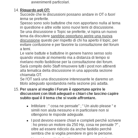
avvenimenti particolari.
Riguardo agli OT:
Succede che le discussioni possano andare in OT o
fuori
tema
se preferite.
Spesso sono solo battutine che non apportano nulla al tema
in questione e altre volte sono nuovi temi di discussione.
Se una discussione o Topic se preferite, vi ispira un nuovo
tema da discutere
sarebbe opportuno aprire una nuova
discussione
questo per rispetto di chi ha aperto il topic, per
evitare confusione e per favorire la consultazione del forum
a temi.
Le varie battute e battutine in genere hanno senso solo
quando vissute al momento ma a distanza di tempo si
rivelano molto fastidiose per la consultazione dei forum.
Sarà compito dello Staff rimuovere tutti i post non attinenti
alla tematica della discussione in una apposita sezione
chiamata OT.
Se l'OT sarà una discussione interessante le daremo un
titolo adeguato spostandola nella sezione più adatta.
Per usare al meglio i Forum è opportuno aprire le
discussioni con titoli adeguati e chiari che lascino capire
subito qual è il tema che si vuole affrontare.
Intitolare : “ cosa ne pensate” ; “ Un aiuto please “ e
simili non aiuta nessuno e in particolare non si
ottengono le risposte adeguate.
I post devono essere chiari e completi perchè scrivere
: ho preso un motore da 250 Hp, cosa ne pensate ?" ,
oltre ad essere ridicolo da anche fastidio perchè
sembra che si voglia prendere in giro le persone.