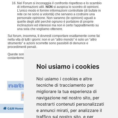
Nel Forum si incoraggia il confronto rispettoso e lo scambio
di informazioni utili.
NON
si auspica lo scontro di opinioni.
L'unico modo è fornire informazioni controllate (di bufale in
rete ce ne sono a volontà) che servano a costruire una
personale opinione. Non saranno (le opinioni) uguali a
quelle degli altri perché ognuno è portatore di proprie
inclinazioni ed interessi ma non è certo l'appiattimento su
una sola che vogliamo ottenere.
Sul forum, insomma, ti dovresti comportare esattamente come fai
nella vita di tutti i giorni: non è un “altro mondo” è solo un “altro
strumento” e azioni scorrette sono passibili di denunce e
procedimenti penali.
Queste sono solo alcune regole, per tutto il resto usiamo
costantemente
buon senso e tanto rispetto per gli altri
.
#
Noi usiamo i cookies
Noi usiamo i cookies e altre
tecniche di tracciamento per
migliorare la tua esperienza di
navigazione nel nostro sito, per
mostrarti contenuti personalizzati
G&M Home
Indice
Cancella cookie
Tutti gli orari sono
UTC+02:00
e annunci mirati, per analizzare il
traffico sul nostro sito, e per