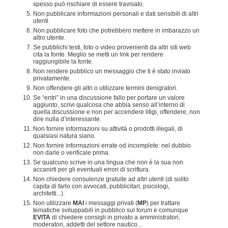
spesso può rischiare di essere travisato.
Non pubblicare informazioni personali e dati sensibili di altri
utenti.
Non pubblicare foto che potrebbero mettere in imbarazzo un
altro utente.
Se pubblichi testi, foto o video provenienti da altri siti web
cita la fonte. Meglio se metti un link per rendere
raggiungibile la fonte.
Non rendere pubblico un messaggio che ti è stato inviato
privatamente.
Non offendere gli altri o utilizzare termini denigratori.
Se “entri” in una discussione fallo per portare un valore
aggiunto, scrivi qualcosa che abbia senso all’interno di
quella discussione e non per accendere litigi, offendere, non
dire nulla d’interessante.
Non fornire informazioni su attività o prodotti illegali, di
qualsiasi natura siano.
Non fornire informazioni errate od incomplete: nel dubbio
non darle o verificale prima.
Se qualcuno scrive in una lingua che non è la sua non
accanirti per gli eventuali errori di scrittura.
Non chiedere consulenze gratuite ad altri utenti (di solito
capita di farlo con avvocati, pubblicitari, psicologi,
architetti...).
Non utilizzare
MAI
i messaggi privati (
MP
) per trattare
tematiche sviluppabili in pubblico sul forum e comunque
EVITA
di chiedere consigli in privato a amministratori,
moderatori, addetti del settore nautico...