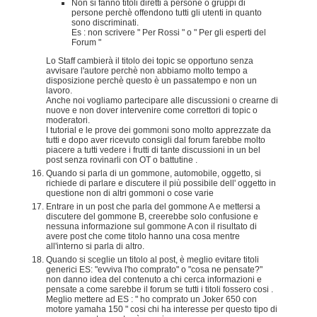
Non si fanno titoli diretti a persone o gruppi di
persone perchè offendono tutti gli utenti in quanto
sono discriminati.
Es : non scrivere " Per Rossi " o " Per gli esperti del
Forum "
Lo Staff cambierà il titolo dei topic se opportuno senza
avvisare l'autore perchè non abbiamo molto tempo a
disposizione perchè questo è un passatempo e non un
lavoro.
Anche noi vogliamo partecipare alle discussioni o crearne di
nuove e non dover intervenire come correttori di topic o
moderatori.
I tutorial e le prove dei gommoni sono molto apprezzate da
tutti e dopo aver ricevuto consigli dal forum farebbe molto
piacere a tutti vedere i frutti di tante discussioni in un bel
post senza rovinarli con OT o battutine .
Quando si parla di un gommone, automobile, oggetto, si
richiede di parlare e discutere il più possibile dell' oggetto in
questione non di altri gommoni o cose varie
Entrare in un post che parla del gommone A e mettersi a
discutere del gommone B, creerebbe solo confusione e
nessuna informazione sul gommone A con il risultato di
avere post che come titolo hanno una cosa mentre
all'interno si parla di altro.
Quando si sceglie un titolo al post, è meglio evitare titoli
generici ES: "evviva l'ho comprato" o "cosa ne pensate?"
non danno idea del contenuto a chi cerca informazioni e
pensate a come sarebbe il forum se tutti i titoli fossero cosi .
Meglio mettere ad ES : " ho comprato un Joker 650 con
motore yamaha 150 " cosi chi ha interesse per questo tipo di