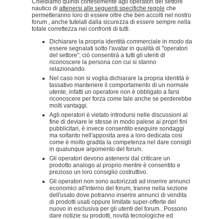
Chiediamo quindi cortesemente agli operatori del settore
nautico di
attenersi alle seguenti specifiche regole
che
permetteranno loro di essere oltre che ben accolti nel nostro
forum , anche tutelati dalla sicurezza di essere sempre nella
totale correttezza nei confronti di tutti.
Dichiarare la propria identità commerciale in modo da
essere segnalati sotto l'avatar in qualità di "operatori
del settore”; ciò consentirà a tutti gli utenti di
riconoscere la persona con cui si stanno
relazionando.
Nel caso non si voglia dichiarare la propria identità è
tassativo mantenere il comportamento di un normale
utente, infatti un operatore non è obbligato a farsi
riconoscere per forza come tale anche se perderebbe
molti vantaggi.
Agli operatori è vietato introdursi nelle discussioni al
fine di deviare le stesse in modo palese ai propri fini
pubblicitari, è invece consentito eseguire sondaggi
ma soltanto nell'apposita area a loro dedicata cosi
come è molto gradita la competenza nel dare consigli
in qualunque argomento del forum.
Gli operatori devono astenersi dal criticare un
prodotto analogo al proprio mentre è consentito e
prezioso un loro consiglio costruttivo.
Gli operatori non sono autorizzati ad inserire annunci
economici all'interno del forum, tranne nella sezione
dell'usato dove potranno inserire annunci di vendita
di prodotti usati oppure limitate super-offerte del
nuovo in esclusiva per gli utenti del forum.. Possono
dare notizie su prodotti, novità tecnologiche ed