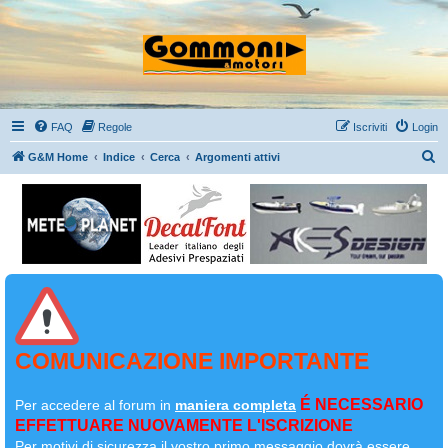
FAQ
Regole
Iscriviti
Login
C
G&M Home
Indice
Cerca
Argomenti attivi
e
r
c
a
COMUNICAZIONE IMPORTANTE
É NECESSARIO
Per accedere al forum in
maniera completa
EFFETTUARE NUOVAMENTE L'ISCRIZIONE
Per motivi di sicurezza il
vostro primo messaggio dovrà essere