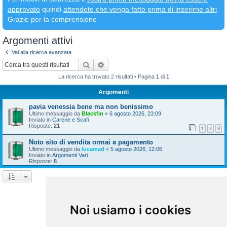
approvato
quindi
attendete che venga fatto prima di inserirne altri
Grazie per la comprensione
Argomenti attivi
Vai alla ricerca avanzata
Cerca
Ricerca avanzata
La ricerca ha trovato 2 risultati • Pagina
1
di
1
Argomenti
pavia venessia bene ma non benissimo
Ultimo messaggio da
Blackfin
«
6 agosto 2026, 23:09
Inviato in
Carene e Scafi
Risposte:
21
1
2
3
Noto sito di vendita ormai a pagamento
Ultimo messaggio da
lucamad
«
5 agosto 2026, 12:06
Inviato in
Argomenti Vari
Risposte:
8
La ricerca ha trovato 2 risultati • Pagina
1
di
1
Vai a
Noi usiamo i cookies