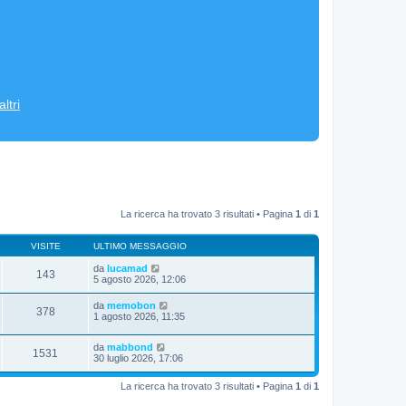
ltri
La ricerca ha trovato 3 risultati • Pagina
1
di
1
VISITE
ULTIMO MESSAGGIO
da
lucamad
143
5 agosto 2026, 12:06
da
memobon
378
1 agosto 2026, 11:35
da
mabbond
1531
30 luglio 2026, 17:06
La ricerca ha trovato 3 risultati • Pagina
1
di
1