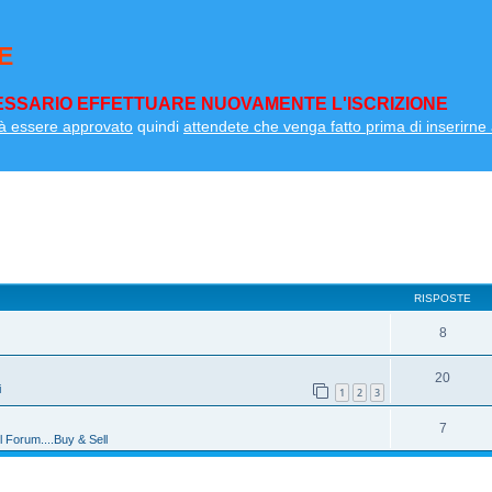
E
SSARIO EFFETTUARE NUOVAMENTE L'ISCRIZIONE
à essere approvato
quindi
attendete che venga fatto prima di inserirne a
RISPOSTE
8
20
i
1
2
3
7
l Forum....Buy & Sell