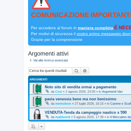
COMUNICAZIONE IMPORTANT
É NECE
Per accedere al forum in
maniera completa
Per motivi di sicurezza il
vostro primo messaggio dovr
Grazie per la comprensione
Argomenti attivi
Vai alla ricerca avanzata
Cerca
Ricerca avanzata
ARGOMENTI
Noto sito di vendita ormai a pagamento
da
Cesi
»
2 agosto 2026, 23:00
» in
Argomenti Vari
pavia venessia bene ma non benissimo
da
memobon
»
27 luglio 2026, 16:15
» in
Carene e Scaf
VENDUTA-Tenda da campeggio nautico x 590
da
mabbond
»
5 agosto 2025, 17:39
» in
Il Mercatino de