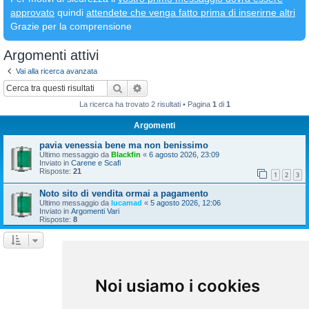
approvato
quindi
attendete che venga fatto prima di inserirne altri
Grazie per la comprensione
Argomenti attivi
Vai alla ricerca avanzata
Cerca
Ricerca avanzata
La ricerca ha trovato 2 risultati • Pagina
1
di
1
Argomenti
pavia venessia bene ma non benissimo
Ultimo messaggio da
Blackfin
«
6 agosto 2026, 23:09
Inviato in
Carene e Scafi
Risposte:
21
1
2
3
Noto sito di vendita ormai a pagamento
Ultimo messaggio da
lucamad
«
5 agosto 2026, 12:06
Inviato in
Argomenti Vari
Risposte:
8
La ricerca ha trovato 2 risultati • Pagina
1
di
1
Vai a
Noi usiamo i cookies