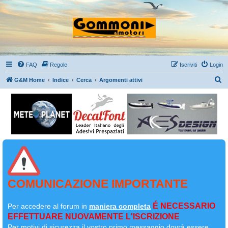
FAQ
Regole
Iscriviti
Login
C
G&M Home
Indice
Cerca
Argomenti attivi
e
r
c
a
COMUNICAZIONE IMPORTANTE
É NECESSARIO
Per accedere al forum in
maniera completa
EFFETTUARE NUOVAMENTE L'ISCRIZIONE
Per motivi di sicurezza il
vostro primo messaggio dovrà essere