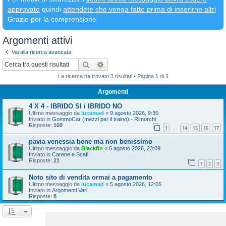
approvato
quindi
attendete che venga fatto prima di inserirne altri
Grazie per la comprensione
Argomenti attivi
Vai alla ricerca avanzata
Cerca
Ricerca avanzata
La ricerca ha trovato 3 risultati • Pagina
1
di
1
Argomenti
4 X 4 - IBRIDO SI / IBRIDO NO
Ultimo messaggio da
lucamad
«
9 agosto 2026, 9:30
Inviato in
GommoCar (mezzi per il traino) - Rimorchi
Risposte:
160
1
14
15
16
17
…
pavia venessia bene ma non benissimo
Ultimo messaggio da
Blackfin
«
6 agosto 2026, 23:09
Inviato in
Carene e Scafi
Risposte:
21
1
2
3
Noto sito di vendita ormai a pagamento
Ultimo messaggio da
lucamad
«
5 agosto 2026, 12:06
Inviato in
Argomenti Vari
Risposte:
8
La ricerca ha trovato 3 risultati • Pagina
1
di
1