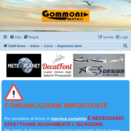
FAQ
Regole
Iscriviti
Login
C
G&M Home
Indice
Cerca
Argomenti attivi
e
r
c
a
COMUNICAZIONE IMPORTANTE
É NECESSARIO
Per accedere al forum in
maniera completa
EFFETTUARE NUOVAMENTE L'ISCRIZIONE
Per motivi di sicurezza il
vostro primo messaggio dovrà essere