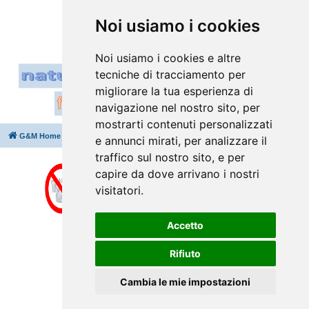
Vai a
Noi usiamo i cookies
Noi usiamo i cookies e altre
tecniche di tracciamento per
migliorare la tua esperienza di
navigazione nel nostro sito, per
mostrarti contenuti personalizzati
G&M Home
Indice
Cancella cookie
Tutti gli orari sono
UTC+02:00
e annunci mirati, per analizzare il
traffico sul nostro sito, e per
capire da dove arrivano i nostri
visitatori.
Accetto
Rifiuto
Cambia le mie impostazioni
Creato da
phpBB
® Forum Software © phpBB Limited
Traduzione Italiana
phpBB-Italia.it