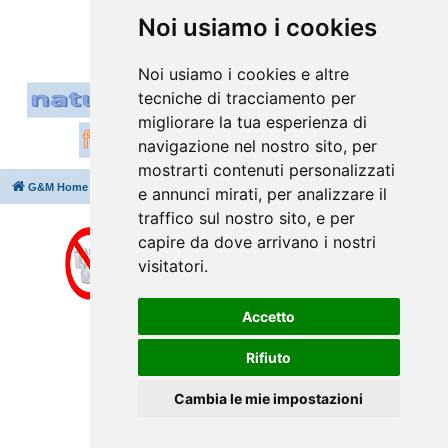
Vai a
Noi usiamo i cookies
Noi usiamo i cookies e altre
tecniche di tracciamento per
migliorare la tua esperienza di
navigazione nel nostro sito, per
mostrarti contenuti personalizzati
G&M Home
Indice
Cancella cookie
Tutti gli orari sono
UTC+02:00
e annunci mirati, per analizzare il
traffico sul nostro sito, e per
capire da dove arrivano i nostri
visitatori.
Accetto
Rifiuto
Cambia le mie impostazioni
Creato da
phpBB
® Forum Software © phpBB Limited
Traduzione Italiana
phpBB-Italia.it
⇩
Privacy
|
Condizioni