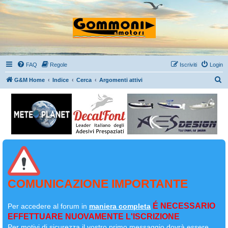
FAQ
Regole
Iscriviti
Login
C
G&M Home
Indice
Cerca
Argomenti attivi
e
r
c
a
COMUNICAZIONE IMPORTANTE
É NECESSARIO
Per accedere al forum in
maniera completa
EFFETTUARE NUOVAMENTE L'ISCRIZIONE
Per motivi di sicurezza il
vostro primo messaggio dovrà essere