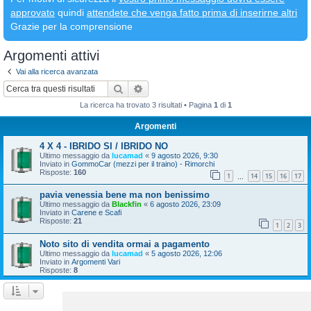
approvato
quindi
attendete che venga fatto prima di inserirne altri
Grazie per la comprensione
Argomenti attivi
Vai alla ricerca avanzata
Cerca
Ricerca avanzata
La ricerca ha trovato 3 risultati • Pagina
1
di
1
Argomenti
4 X 4 - IBRIDO SI / IBRIDO NO
Ultimo messaggio da
lucamad
«
9 agosto 2026, 9:30
Inviato in
GommoCar (mezzi per il traino) - Rimorchi
Risposte:
160
1
14
15
16
17
…
pavia venessia bene ma non benissimo
Ultimo messaggio da
Blackfin
«
6 agosto 2026, 23:09
Inviato in
Carene e Scafi
Risposte:
21
1
2
3
Noto sito di vendita ormai a pagamento
Ultimo messaggio da
lucamad
«
5 agosto 2026, 12:06
Inviato in
Argomenti Vari
Risposte:
8
La ricerca ha trovato 3 risultati • Pagina
1
di
1