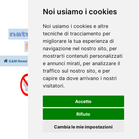
Vai a
Noi usiamo i cookies
Noi usiamo i cookies e altre
tecniche di tracciamento per
migliorare la tua esperienza di
navigazione nel nostro sito, per
mostrarti contenuti personalizzati
G&M Home
Indice
Cancella cookie
Tutti gli orari sono
UTC+02:00
e annunci mirati, per analizzare il
traffico sul nostro sito, e per
capire da dove arrivano i nostri
visitatori.
Accetto
Rifiuto
Cambia le mie impostazioni
Creato da
phpBB
® Forum Software © phpBB Limited
Traduzione Italiana
phpBB-Italia.it