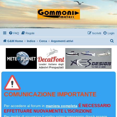
FAQ
Regole
Iscriviti
Login
C
G&M Home
Indice
Cerca
Argomenti attivi
e
r
c
a
COMUNICAZIONE IMPORTANTE
É NECESSARIO
Per accedere al forum in
maniera completa
EFFETTUARE NUOVAMENTE L'ISCRIZIONE
Per motivi di sicurezza il
vostro primo messaggio dovrà essere