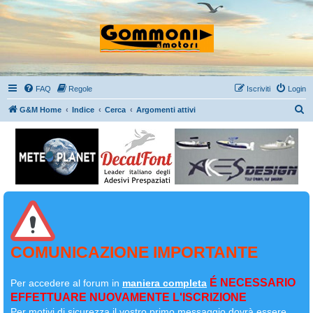
FAQ
Regole
Iscriviti
Login
C
G&M Home
Indice
Cerca
Argomenti attivi
e
r
c
a
COMUNICAZIONE IMPORTANTE
É NECESSARIO
Per accedere al forum in
maniera completa
EFFETTUARE NUOVAMENTE L'ISCRIZIONE
Per motivi di sicurezza il
vostro primo messaggio dovrà essere