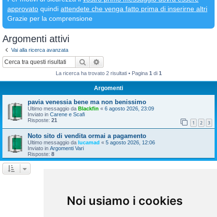
approvato
quindi
attendete che venga fatto prima di inserirne altri
Grazie per la comprensione
Argomenti attivi
Vai alla ricerca avanzata
Cerca
Ricerca avanzata
La ricerca ha trovato 2 risultati • Pagina
1
di
1
Argomenti
pavia venessia bene ma non benissimo
Ultimo messaggio da
Blackfin
«
6 agosto 2026, 23:09
Inviato in
Carene e Scafi
Risposte:
21
1
2
3
Noto sito di vendita ormai a pagamento
Ultimo messaggio da
lucamad
«
5 agosto 2026, 12:06
Inviato in
Argomenti Vari
Risposte:
8
La ricerca ha trovato 2 risultati • Pagina
1
di
1
Vai a
Noi usiamo i cookies