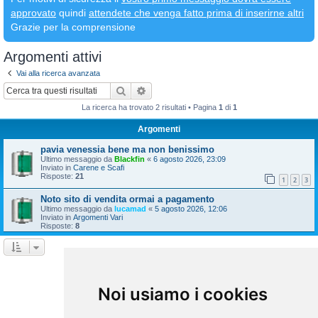
approvato
quindi
attendete che venga fatto prima di inserirne altri
Grazie per la comprensione
Argomenti attivi
Vai alla ricerca avanzata
Cerca
Ricerca avanzata
La ricerca ha trovato 2 risultati • Pagina
1
di
1
Argomenti
pavia venessia bene ma non benissimo
Ultimo messaggio da
Blackfin
«
6 agosto 2026, 23:09
Inviato in
Carene e Scafi
Risposte:
21
1
2
3
Noto sito di vendita ormai a pagamento
Ultimo messaggio da
lucamad
«
5 agosto 2026, 12:06
Inviato in
Argomenti Vari
Risposte:
8
La ricerca ha trovato 2 risultati • Pagina
1
di
1
Vai a
Noi usiamo i cookies