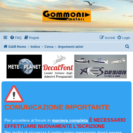
FAQ
Regole
Iscriviti
Login
C
G&M Home
Indice
Cerca
Argomenti attivi
e
r
c
a
COMUNICAZIONE IMPORTANTE
É NECESSARIO
Per accedere al forum in
maniera completa
EFFETTUARE NUOVAMENTE L'ISCRIZIONE
Per motivi di sicurezza il
vostro primo messaggio dovrà essere