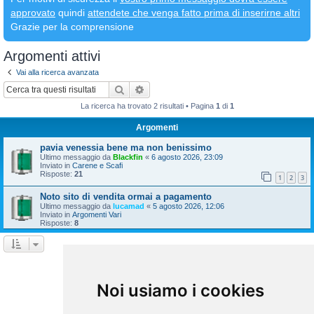
approvato
quindi
attendete che venga fatto prima di inserirne altri
Grazie per la comprensione
Argomenti attivi
Vai alla ricerca avanzata
Cerca
Ricerca avanzata
La ricerca ha trovato 2 risultati • Pagina
1
di
1
Argomenti
pavia venessia bene ma non benissimo
Ultimo messaggio da
Blackfin
«
6 agosto 2026, 23:09
Inviato in
Carene e Scafi
Risposte:
21
1
2
3
Noto sito di vendita ormai a pagamento
Ultimo messaggio da
lucamad
«
5 agosto 2026, 12:06
Inviato in
Argomenti Vari
Risposte:
8
La ricerca ha trovato 2 risultati • Pagina
1
di
1
Vai a
Noi usiamo i cookies