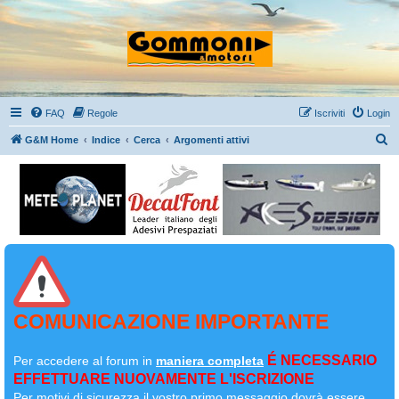
FAQ
Regole
Iscriviti
Login
C
G&M Home
Indice
Cerca
Argomenti attivi
e
r
c
a
COMUNICAZIONE IMPORTANTE
É NECESSARIO
Per accedere al forum in
maniera completa
EFFETTUARE NUOVAMENTE L'ISCRIZIONE
Per motivi di sicurezza il
vostro primo messaggio dovrà essere