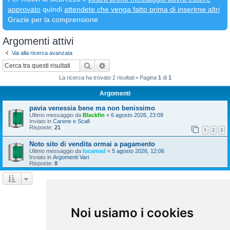
approvato
quindi
attendete che venga fatto prima di inserirne altri
Grazie per la comprensione
Argomenti attivi
Vai alla ricerca avanzata
Cerca
Ricerca avanzata
La ricerca ha trovato 2 risultati • Pagina
1
di
1
Argomenti
pavia venessia bene ma non benissimo
Ultimo messaggio da
Blackfin
«
6 agosto 2026, 23:09
Inviato in
Carene e Scafi
Risposte:
21
1
2
3
Noto sito di vendita ormai a pagamento
Ultimo messaggio da
lucamad
«
5 agosto 2026, 12:06
Inviato in
Argomenti Vari
Risposte:
8
La ricerca ha trovato 2 risultati • Pagina
1
di
1
Vai a
Noi usiamo i cookies