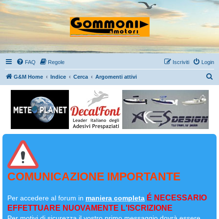
FAQ
Regole
Iscriviti
Login
C
G&M Home
Indice
Cerca
Argomenti attivi
e
r
c
a
COMUNICAZIONE IMPORTANTE
É NECESSARIO
Per accedere al forum in
maniera completa
EFFETTUARE NUOVAMENTE L'ISCRIZIONE
Per motivi di sicurezza il
vostro primo messaggio dovrà essere