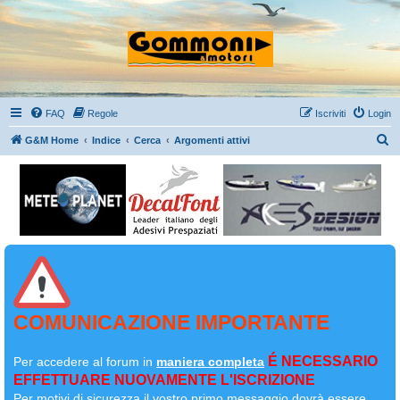
FAQ
Regole
Iscriviti
Login
C
G&M Home
Indice
Cerca
Argomenti attivi
e
r
c
a
COMUNICAZIONE IMPORTANTE
É NECESSARIO
Per accedere al forum in
maniera completa
EFFETTUARE NUOVAMENTE L'ISCRIZIONE
Per motivi di sicurezza il
vostro primo messaggio dovrà essere