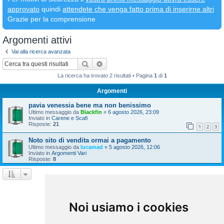
approvato
quindi
attendete che venga fatto prima di inserirne altri
Grazie per la comprensione
Argomenti attivi
Vai alla ricerca avanzata
Cerca
Ricerca avanzata
La ricerca ha trovato 2 risultati • Pagina
1
di
1
Argomenti
pavia venessia bene ma non benissimo
Ultimo messaggio da
Blackfin
«
6 agosto 2026, 23:09
Inviato in
Carene e Scafi
Risposte:
21
1
2
3
Noto sito di vendita ormai a pagamento
Ultimo messaggio da
lucamad
«
5 agosto 2026, 12:06
Inviato in
Argomenti Vari
Risposte:
8
La ricerca ha trovato 2 risultati • Pagina
1
di
1
Vai a
Noi usiamo i cookies