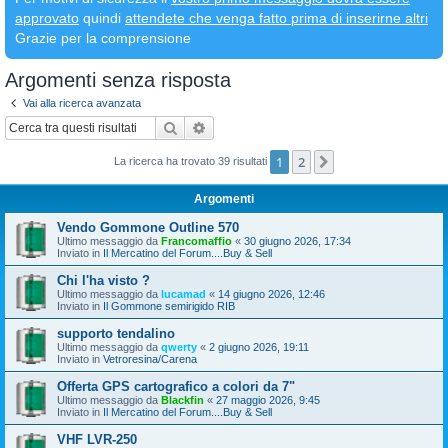
approvato
quindi
attendete che venga fatto prima di inserirne altri
Grazie per la comprensione
Argomenti senza risposta
Vai alla ricerca avanzata
Cerca
Ricerca avanzata
1
2
Prossimo
La ricerca ha trovato 39 risultati
Argomenti
Vendo Gommone Outline 570
Ultimo messaggio da
Francomaffio
«
30 giugno 2026, 17:34
Inviato in
Il Mercatino del Forum....Buy & Sell
Chi l'ha visto ?
Ultimo messaggio da
lucamad
«
14 giugno 2026, 12:46
Inviato in
Il Gommone semirigido RIB
supporto tendalino
Ultimo messaggio da
qwerty
«
2 giugno 2026, 19:11
Inviato in
Vetroresina/Carena
Offerta GPS cartografico a colori da 7"
Ultimo messaggio da
Blackfin
«
27 maggio 2026, 9:45
Inviato in
Il Mercatino del Forum....Buy & Sell
VHF LVR-250