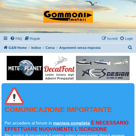
FAQ
Regole
Iscriviti
Login
C
G&M Home
Indice
Cerca
Argomenti senza risposta
e
r
c
a
COMUNICAZIONE IMPORTANTE
É NECESSARIO
Per accedere al forum in
maniera completa
EFFETTUARE NUOVAMENTE L'ISCRIZIONE
Per motivi di sicurezza il
vostro primo messaggio dovrà essere