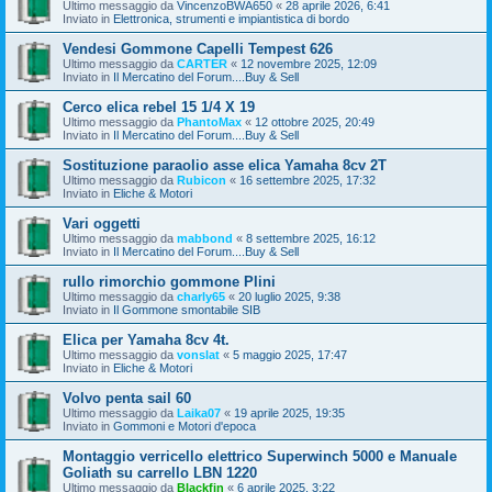
Ultimo messaggio da
VincenzoBWA650
«
28 aprile 2026, 6:41
Inviato in
Elettronica, strumenti e impiantistica di bordo
Vendesi Gommone Capelli Tempest 626
Ultimo messaggio da
CARTER
«
12 novembre 2025, 12:09
Inviato in
Il Mercatino del Forum....Buy & Sell
Cerco elica rebel 15 1/4 X 19
Ultimo messaggio da
PhantoMax
«
12 ottobre 2025, 20:49
Inviato in
Il Mercatino del Forum....Buy & Sell
Sostituzione paraolio asse elica Yamaha 8cv 2T
Ultimo messaggio da
Rubicon
«
16 settembre 2025, 17:32
Inviato in
Eliche & Motori
Vari oggetti
Ultimo messaggio da
mabbond
«
8 settembre 2025, 16:12
Inviato in
Il Mercatino del Forum....Buy & Sell
rullo rimorchio gommone Plini
Ultimo messaggio da
charly65
«
20 luglio 2025, 9:38
Inviato in
Il Gommone smontabile SIB
Elica per Yamaha 8cv 4t.
Ultimo messaggio da
vonslat
«
5 maggio 2025, 17:47
Inviato in
Eliche & Motori
Volvo penta sail 60
Ultimo messaggio da
Laika07
«
19 aprile 2025, 19:35
Inviato in
Gommoni e Motori d'epoca
Montaggio verricello elettrico Superwinch 5000 e Manuale
Goliath su carrello LBN 1220
Ultimo messaggio da
Blackfin
«
6 aprile 2025, 3:22