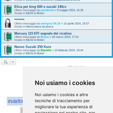
Elica per king 600 e suzuki 140cv
Ultimo messaggio da
woodoste
«
8 maggio 2024, 16:39
Inviato in
Eliche & Motori
********
Ultimo messaggio da
aningoul 34 2A
«
15 aprile 2024, 18:57
Inviato in
Attrezzatura da pesca
Mercury 115 EFI segnale del cicalino
Ultimo messaggio da
Bruno
«
26 marzo 2024, 17:01
Inviato in
Eliche & Motori
Nuovo Suzuki 250 Kuro
Ultimo messaggio da
Blackfin
«
10 febbraio 2024, 18:44
Inviato in
Eliche & Motori
1
2
Prossimo
La ricerca ha trovato 39 risultati
Vai a
Noi usiamo i cookies
Noi usiamo i cookies e altre
tecniche di tracciamento per
migliorare la tua esperienza di
navigazione nel nostro sito, per