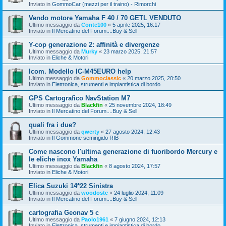
Inviato in
GommoCar (mezzi per il traino) - Rimorchi
Vendo motore Yamaha F 40 / 70 GETL VENDUTO
Ultimo messaggio da
Conte100
«
5 aprile 2025, 16:17
Inviato in
Il Mercatino del Forum....Buy & Sell
Y-cop generazione 2: affinità e divergenze
Ultimo messaggio da
Murky
«
23 marzo 2025, 21:57
Inviato in
Eliche & Motori
Icom. Modello IC-M45EURO help
Ultimo messaggio da
Gommoclassic
«
20 marzo 2025, 20:50
Inviato in
Elettronica, strumenti e impiantistica di bordo
GPS Cartografico NavStation M7
Ultimo messaggio da
Blackfin
«
25 novembre 2024, 18:49
Inviato in
Il Mercatino del Forum....Buy & Sell
quali fra i due?
Ultimo messaggio da
qwerty
«
27 agosto 2024, 12:43
Inviato in
Il Gommone semirigido RIB
Come nascono l'ultima generazione di fuoribordo Mercury e
le eliche inox Yamaha
Ultimo messaggio da
Blackfin
«
8 agosto 2024, 17:57
Inviato in
Eliche & Motori
Elica Suzuki 14*22 Sinistra
Ultimo messaggio da
woodoste
«
24 luglio 2024, 11:09
Inviato in
Il Mercatino del Forum....Buy & Sell
cartografia Geonav 5 c
Ultimo messaggio da
Paolo1961
«
7 giugno 2024, 12:13
Inviato in
Elettronica, strumenti e impiantistica di bordo