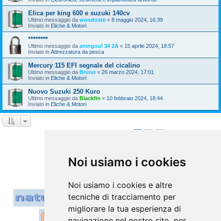
Elica per king 600 e suzuki 140cv
Ultimo messaggio da
woodoste
«
8 maggio 2024, 16:39
Inviato in
Eliche & Motori
********
Ultimo messaggio da
aningoul 34 2A
«
15 aprile 2024, 18:57
Inviato in
Attrezzatura da pesca
Mercury 115 EFI segnale del cicalino
Ultimo messaggio da
Bruno
«
26 marzo 2024, 17:01
Inviato in
Eliche & Motori
Nuovo Suzuki 250 Kuro
Ultimo messaggio da
Blackfin
«
10 febbraio 2024, 18:44
Inviato in
Eliche & Motori
1
2
Prossimo
La ricerca ha trovato 39 risultati
Vai a
Noi usiamo i cookies
Noi usiamo i cookies e altre
tecniche di tracciamento per
migliorare la tua esperienza di
navigazione nel nostro sito, per