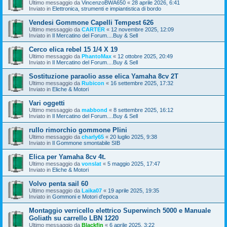
Ultimo messaggio da
VincenzoBWA650
«
28 aprile 2026, 6:41
Inviato in
Elettronica, strumenti e impiantistica di bordo
Vendesi Gommone Capelli Tempest 626
Ultimo messaggio da
CARTER
«
12 novembre 2025, 12:09
Inviato in
Il Mercatino del Forum....Buy & Sell
Cerco elica rebel 15 1/4 X 19
Ultimo messaggio da
PhantoMax
«
12 ottobre 2025, 20:49
Inviato in
Il Mercatino del Forum....Buy & Sell
Sostituzione paraolio asse elica Yamaha 8cv 2T
Ultimo messaggio da
Rubicon
«
16 settembre 2025, 17:32
Inviato in
Eliche & Motori
Vari oggetti
Ultimo messaggio da
mabbond
«
8 settembre 2025, 16:12
Inviato in
Il Mercatino del Forum....Buy & Sell
rullo rimorchio gommone Plini
Ultimo messaggio da
charly65
«
20 luglio 2025, 9:38
Inviato in
Il Gommone smontabile SIB
Elica per Yamaha 8cv 4t.
Ultimo messaggio da
vonslat
«
5 maggio 2025, 17:47
Inviato in
Eliche & Motori
Volvo penta sail 60
Ultimo messaggio da
Laika07
«
19 aprile 2025, 19:35
Inviato in
Gommoni e Motori d'epoca
Montaggio verricello elettrico Superwinch 5000 e Manuale
Goliath su carrello LBN 1220
Ultimo messaggio da
Blackfin
«
6 aprile 2025, 3:22