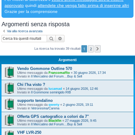
approvato
quindi
attendete che venga fatto prima di inserirne altri
Grazie per la comprensione
Argomenti senza risposta
Vai alla ricerca avanzata
Cerca
Ricerca avanzata
1
2
Prossimo
La ricerca ha trovato 39 risultati
Argomenti
Vendo Gommone Outline 570
Ultimo messaggio da
Francomaffio
«
30 giugno 2026, 17:34
Inviato in
Il Mercatino del Forum....Buy & Sell
Chi l'ha visto ?
Ultimo messaggio da
lucamad
«
14 giugno 2026, 12:46
Inviato in
Il Gommone semirigido RIB
supporto tendalino
Ultimo messaggio da
qwerty
«
2 giugno 2026, 19:11
Inviato in
Vetroresina/Carena
Offerta GPS cartografico a colori da 7"
Ultimo messaggio da
Blackfin
«
27 maggio 2026, 9:45
Inviato in
Il Mercatino del Forum....Buy & Sell
VHF LVR-250