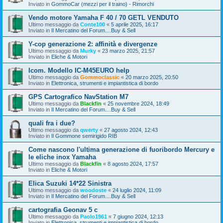
Inviato in
GommoCar (mezzi per il traino) - Rimorchi
Vendo motore Yamaha F 40 / 70 GETL VENDUTO
Ultimo messaggio da
Conte100
«
5 aprile 2025, 16:17
Inviato in
Il Mercatino del Forum....Buy & Sell
Y-cop generazione 2: affinità e divergenze
Ultimo messaggio da
Murky
«
23 marzo 2025, 21:57
Inviato in
Eliche & Motori
Icom. Modello IC-M45EURO help
Ultimo messaggio da
Gommoclassic
«
20 marzo 2025, 20:50
Inviato in
Elettronica, strumenti e impiantistica di bordo
GPS Cartografico NavStation M7
Ultimo messaggio da
Blackfin
«
25 novembre 2024, 18:49
Inviato in
Il Mercatino del Forum....Buy & Sell
quali fra i due?
Ultimo messaggio da
qwerty
«
27 agosto 2024, 12:43
Inviato in
Il Gommone semirigido RIB
Come nascono l'ultima generazione di fuoribordo Mercury e
le eliche inox Yamaha
Ultimo messaggio da
Blackfin
«
8 agosto 2024, 17:57
Inviato in
Eliche & Motori
Elica Suzuki 14*22 Sinistra
Ultimo messaggio da
woodoste
«
24 luglio 2024, 11:09
Inviato in
Il Mercatino del Forum....Buy & Sell
cartografia Geonav 5 c
Ultimo messaggio da
Paolo1961
«
7 giugno 2024, 12:13
Inviato in
Elettronica, strumenti e impiantistica di bordo