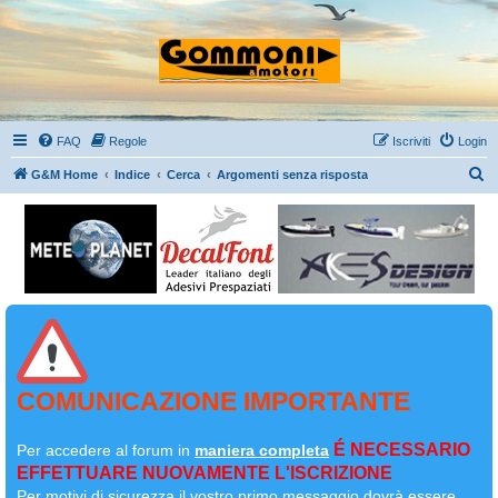
FAQ
Regole
Iscriviti
Login
C
G&M Home
Indice
Cerca
Argomenti senza risposta
e
r
c
a
COMUNICAZIONE IMPORTANTE
É NECESSARIO
Per accedere al forum in
maniera completa
EFFETTUARE NUOVAMENTE L'ISCRIZIONE
Per motivi di sicurezza il
vostro primo messaggio dovrà essere