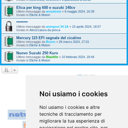
Elica per king 600 e suzuki 140cv
Ultimo messaggio da
woodoste
«
8 maggio 2024, 16:39
Inviato in
Eliche & Motori
********
Ultimo messaggio da
aningoul 34 2A
«
15 aprile 2024, 18:57
Inviato in
Attrezzatura da pesca
Mercury 115 EFI segnale del cicalino
Ultimo messaggio da
Bruno
«
26 marzo 2024, 17:01
Inviato in
Eliche & Motori
Nuovo Suzuki 250 Kuro
Ultimo messaggio da
Blackfin
«
10 febbraio 2024, 18:44
Inviato in
Eliche & Motori
1
2
Prossimo
La ricerca ha trovato 39 risultati
Vai a
Noi usiamo i cookies
Noi usiamo i cookies e altre
tecniche di tracciamento per
migliorare la tua esperienza di
navigazione nel nostro sito, per