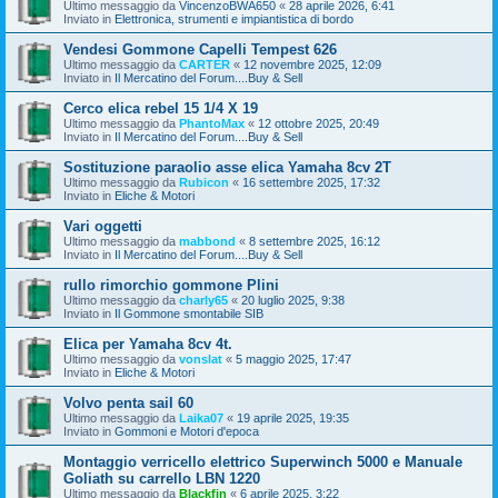
Ultimo messaggio da
VincenzoBWA650
«
28 aprile 2026, 6:41
Inviato in
Elettronica, strumenti e impiantistica di bordo
Vendesi Gommone Capelli Tempest 626
Ultimo messaggio da
CARTER
«
12 novembre 2025, 12:09
Inviato in
Il Mercatino del Forum....Buy & Sell
Cerco elica rebel 15 1/4 X 19
Ultimo messaggio da
PhantoMax
«
12 ottobre 2025, 20:49
Inviato in
Il Mercatino del Forum....Buy & Sell
Sostituzione paraolio asse elica Yamaha 8cv 2T
Ultimo messaggio da
Rubicon
«
16 settembre 2025, 17:32
Inviato in
Eliche & Motori
Vari oggetti
Ultimo messaggio da
mabbond
«
8 settembre 2025, 16:12
Inviato in
Il Mercatino del Forum....Buy & Sell
rullo rimorchio gommone Plini
Ultimo messaggio da
charly65
«
20 luglio 2025, 9:38
Inviato in
Il Gommone smontabile SIB
Elica per Yamaha 8cv 4t.
Ultimo messaggio da
vonslat
«
5 maggio 2025, 17:47
Inviato in
Eliche & Motori
Volvo penta sail 60
Ultimo messaggio da
Laika07
«
19 aprile 2025, 19:35
Inviato in
Gommoni e Motori d'epoca
Montaggio verricello elettrico Superwinch 5000 e Manuale
Goliath su carrello LBN 1220
Ultimo messaggio da
Blackfin
«
6 aprile 2025, 3:22