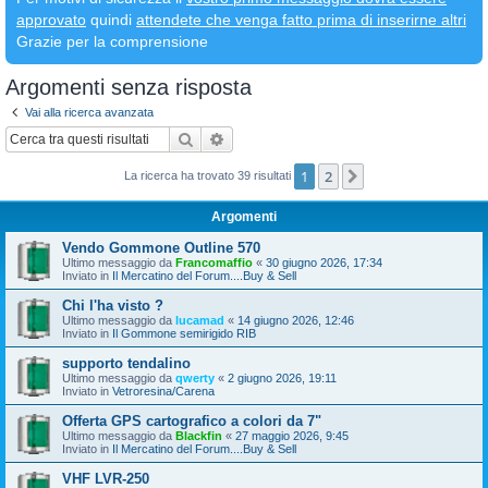
approvato
quindi
attendete che venga fatto prima di inserirne altri
Grazie per la comprensione
Argomenti senza risposta
Vai alla ricerca avanzata
Cerca
Ricerca avanzata
1
2
Prossimo
La ricerca ha trovato 39 risultati
Argomenti
Vendo Gommone Outline 570
Ultimo messaggio da
Francomaffio
«
30 giugno 2026, 17:34
Inviato in
Il Mercatino del Forum....Buy & Sell
Chi l'ha visto ?
Ultimo messaggio da
lucamad
«
14 giugno 2026, 12:46
Inviato in
Il Gommone semirigido RIB
supporto tendalino
Ultimo messaggio da
qwerty
«
2 giugno 2026, 19:11
Inviato in
Vetroresina/Carena
Offerta GPS cartografico a colori da 7"
Ultimo messaggio da
Blackfin
«
27 maggio 2026, 9:45
Inviato in
Il Mercatino del Forum....Buy & Sell
VHF LVR-250