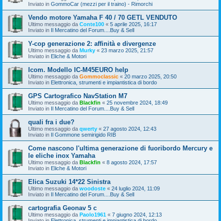
Inviato in
GommoCar (mezzi per il traino) - Rimorchi
Vendo motore Yamaha F 40 / 70 GETL VENDUTO
Ultimo messaggio da
Conte100
«
5 aprile 2025, 16:17
Inviato in
Il Mercatino del Forum....Buy & Sell
Y-cop generazione 2: affinità e divergenze
Ultimo messaggio da
Murky
«
23 marzo 2025, 21:57
Inviato in
Eliche & Motori
Icom. Modello IC-M45EURO help
Ultimo messaggio da
Gommoclassic
«
20 marzo 2025, 20:50
Inviato in
Elettronica, strumenti e impiantistica di bordo
GPS Cartografico NavStation M7
Ultimo messaggio da
Blackfin
«
25 novembre 2024, 18:49
Inviato in
Il Mercatino del Forum....Buy & Sell
quali fra i due?
Ultimo messaggio da
qwerty
«
27 agosto 2024, 12:43
Inviato in
Il Gommone semirigido RIB
Come nascono l'ultima generazione di fuoribordo Mercury e
le eliche inox Yamaha
Ultimo messaggio da
Blackfin
«
8 agosto 2024, 17:57
Inviato in
Eliche & Motori
Elica Suzuki 14*22 Sinistra
Ultimo messaggio da
woodoste
«
24 luglio 2024, 11:09
Inviato in
Il Mercatino del Forum....Buy & Sell
cartografia Geonav 5 c
Ultimo messaggio da
Paolo1961
«
7 giugno 2024, 12:13
Inviato in
Elettronica, strumenti e impiantistica di bordo