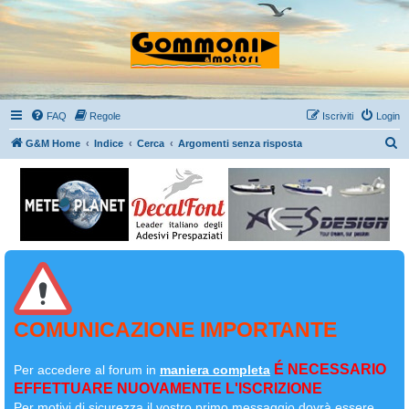
FAQ
Regole
Iscriviti
Login
C
G&M Home
Indice
Cerca
Argomenti senza risposta
e
r
c
a
COMUNICAZIONE IMPORTANTE
É NECESSARIO
Per accedere al forum in
maniera completa
EFFETTUARE NUOVAMENTE L'ISCRIZIONE
Per motivi di sicurezza il
vostro primo messaggio dovrà essere