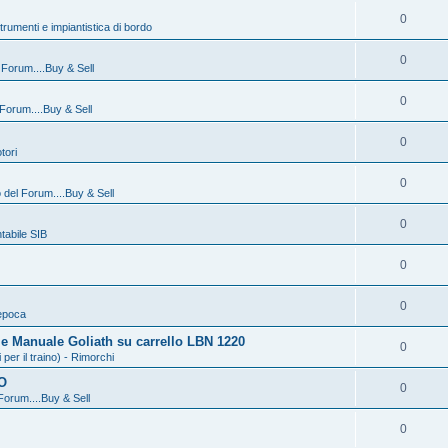
0
strumenti e impiantistica di bordo
0
l Forum....Buy & Sell
0
 Forum....Buy & Sell
0
tori
0
o del Forum....Buy & Sell
0
abile SIB
0
0
epoca
 e Manuale Goliath su carrello LBN 1220
0
r il traino) - Rimorchi
O
0
 Forum....Buy & Sell
0