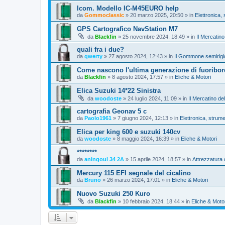
Icom. Modello IC-M45EURO help
da
Gommoclassic
»
20 marzo 2025, 20:50
» in
Elettronica, 
GPS Cartografico NavStation M7
da
Blackfin
»
25 novembre 2024, 18:49
» in
Il Mercatino
quali fra i due?
da
qwerty
»
27 agosto 2024, 12:43
» in
Il Gommone semirigi
Come nascono l'ultima generazione di fuoribor
da
Blackfin
»
8 agosto 2024, 17:57
» in
Eliche & Motori
Elica Suzuki 14*22 Sinistra
da
woodoste
»
24 luglio 2024, 11:09
» in
Il Mercatino de
cartografia Geonav 5 c
da
Paolo1961
»
7 giugno 2024, 12:13
» in
Elettronica, strume
Elica per king 600 e suzuki 140cv
da
woodoste
»
8 maggio 2024, 16:39
» in
Eliche & Motori
********
da
aningoul 34 2A
»
15 aprile 2024, 18:57
» in
Attrezzatura
Mercury 115 EFI segnale del cicalino
da
Bruno
»
26 marzo 2024, 17:01
» in
Eliche & Motori
Nuovo Suzuki 250 Kuro
da
Blackfin
»
10 febbraio 2024, 18:44
» in
Eliche & Moto