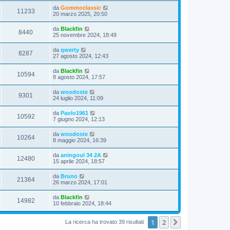
da
Gommoclassic
11233
20 marzo 2025, 20:50
da
Blackfin
8440
25 novembre 2024, 18:49
da
qwerty
8287
27 agosto 2024, 12:43
da
Blackfin
10594
8 agosto 2024, 17:57
da
woodoste
9301
24 luglio 2024, 11:09
da
Paolo1961
10592
7 giugno 2024, 12:13
da
woodoste
10264
8 maggio 2024, 16:39
da
aningoul 34 2A
12480
15 aprile 2024, 18:57
da
Bruno
21364
26 marzo 2024, 17:01
da
Blackfin
14982
10 febbraio 2024, 18:44
1
2
Prossimo
La ricerca ha trovato 39 risultati