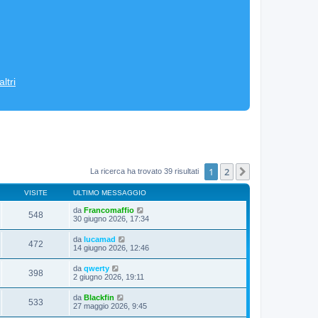
ltri
1
2
Prossimo
La ricerca ha trovato 39 risultati
VISITE
ULTIMO MESSAGGIO
da
Francomaffio
548
30 giugno 2026, 17:34
da
lucamad
472
14 giugno 2026, 12:46
da
qwerty
398
2 giugno 2026, 19:11
da
Blackfin
533
27 maggio 2026, 9:45