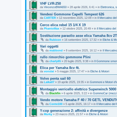
VHF LVR-250
da
VincenzoBWA650
»
28 aprile 2026, 6:41
» in
Elettronica, 
Vendesi Gommone Capelli Tempest 626
da
CARTER
»
12 novembre 2025, 12:09
» in
Il Mercatino de
Cerco elica rebel 15 1/4 X 19
da
PhantoMax
»
12 ottobre 2025, 20:49
» in
Il Mercatino del
Sostituzione paraolio asse elica Yamaha 8cv 2T
da
Rubicon
»
16 settembre 2025, 17:32
» in
Eliche & Mo
Vari oggetti
da
mabbond
»
8 settembre 2025, 16:12
» in
Il Mercatin
rullo rimorchio gommone Plini
da
charly65
»
20 luglio 2025, 9:38
» in
Il Gommone smont
Elica per Yamaha 8cv 4t.
da
vonslat
»
5 maggio 2025, 17:47
» in
Eliche & Motori
Volvo penta sail 60
da
Laika07
»
19 aprile 2025, 19:35
» in
Gommoni e Motori d'
Montaggio verricello elettrico Superwinch 5000
da
Blackfin
»
6 aprile 2025, 3:22
» in
GommoCar (mezzi pe
Vendo motore Yamaha F 40 / 70 GETL VENDUT
da
Conte100
»
5 aprile 2025, 16:17
» in
Il Mercatino del
Y-cop generazione 2: affinità e divergenze
da
Murky
»
23 marzo 2025, 21:57
» in
Eliche & Motori