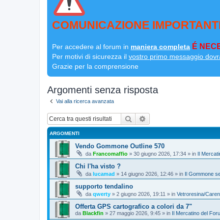
COMUNICAZIONE IMPORTANT
É NECE
Per accedere al forum in
maniera completa
Per motivi di sicurezza il
vostro primo messaggio dovr
Grazie per la comprensione
Argomenti senza risposta
Vai alla ricerca avanzata
Cerca
Ricerca avanzata
ARGOMENTI
Vendo Gommone Outline 570
da
Francomaffio
»
30 giugno 2026, 17:34
» in
Il Mercat
Chi l'ha visto ?
da
lucamad
»
14 giugno 2026, 12:46
» in
Il Gommone se
supporto tendalino
da
qwerty
»
2 giugno 2026, 19:11
» in
Vetroresina/Care
Offerta GPS cartografico a colori da 7"
da
Blackfin
»
27 maggio 2026, 9:45
» in
Il Mercatino del For