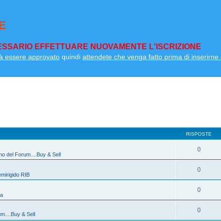
E
SSARIO EFFETTUARE NUOVAMENTE L'ISCRIZIONE
à essere approvato
quindi
attendete che venga fatto prima di inserirne a
RISPOSTE
0
ino del Forum....Buy & Sell
0
mirigido RIB
0
na
0
um....Buy & Sell