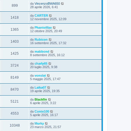
da
VincenzoBWA650
899
28 aprile 2026, 6:41
da
CARTER
1418
12 novembre 2025, 12:09
da
PhantoMax
1365
12 ottobre 2025, 20:49
da
Rubicon
1403
16 settembre 2025, 17:32
da
mabbond
1425
8 settembre 2025, 16:12
da
charly65
3724
20 luglio 2025, 9:38
da
vonslat
8149
5 maggio 2025, 17:47
da
Laika07
8470
19 aprile 2025, 19:35
da
Blackfin
5121
6 aprile 2025, 3:22
da
Conte100
4553
5 aprile 2025, 16:17
da
Murky
10348
23 marzo 2025, 21:57