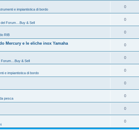
0
strumenti e impiantistica di bordo
0
 del Forum....Buy & Sell
0
do RIB
do Mercury e le eliche inox Yamaha
0
0
l Forum....Buy & Sell
0
nti e impiantistica di bordo
0
0
 da pesca
0
0
ri