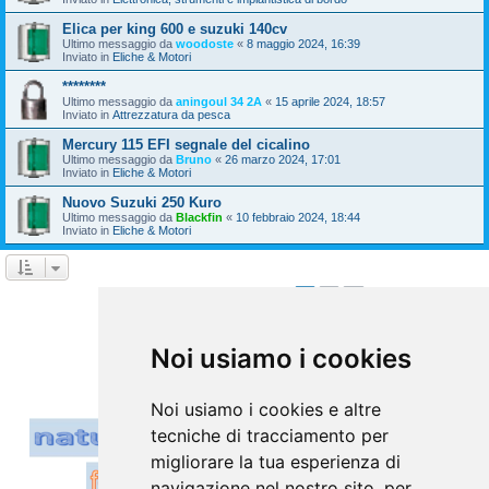
Elica per king 600 e suzuki 140cv
Ultimo messaggio da
woodoste
«
8 maggio 2024, 16:39
Inviato in
Eliche & Motori
********
Ultimo messaggio da
aningoul 34 2A
«
15 aprile 2024, 18:57
Inviato in
Attrezzatura da pesca
Mercury 115 EFI segnale del cicalino
Ultimo messaggio da
Bruno
«
26 marzo 2024, 17:01
Inviato in
Eliche & Motori
Nuovo Suzuki 250 Kuro
Ultimo messaggio da
Blackfin
«
10 febbraio 2024, 18:44
Inviato in
Eliche & Motori
1
2
Prossimo
La ricerca ha trovato 39 risultati
Vai a
Noi usiamo i cookies
Noi usiamo i cookies e altre
tecniche di tracciamento per
migliorare la tua esperienza di
navigazione nel nostro sito, per