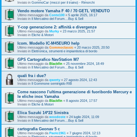
Inviato in
GommoCar (mezzi per il traino) - Rimorchi
Vendo motore Yamaha F 40 / 70 GETL VENDUTO
Ultimo messaggio da
Conte100
«
5 aprile 2025, 16:17
Inviato in
Il Mercatino del Forum....Buy & Sell
Y-cop generazione 2: affinità e divergenze
Ultimo messaggio da
Murky
«
23 marzo 2025, 21:57
Inviato in
Eliche & Motori
Icom. Modello IC-M45EURO help
Ultimo messaggio da
Gommoclassic
«
20 marzo 2025, 20:50
Inviato in
Elettronica, strumenti e impiantistica di bordo
GPS Cartografico NavStation M7
Ultimo messaggio da
Blackfin
«
25 novembre 2024, 18:49
Inviato in
Il Mercatino del Forum....Buy & Sell
quali fra i due?
Ultimo messaggio da
qwerty
«
27 agosto 2024, 12:43
Inviato in
Il Gommone semirigido RIB
Come nascono l'ultima generazione di fuoribordo Mercury e
le eliche inox Yamaha
Ultimo messaggio da
Blackfin
«
8 agosto 2024, 17:57
Inviato in
Eliche & Motori
Elica Suzuki 14*22 Sinistra
Ultimo messaggio da
woodoste
«
24 luglio 2024, 11:09
Inviato in
Il Mercatino del Forum....Buy & Sell
cartografia Geonav 5 c
Ultimo messaggio da
Paolo1961
«
7 giugno 2024, 12:13
Inviato in
Elettronica, strumenti e impiantistica di bordo