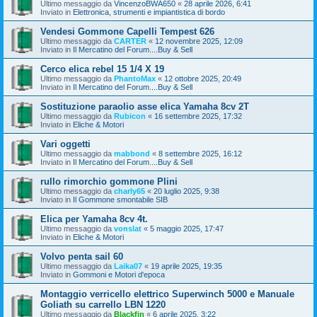
Ultimo messaggio da
VincenzoBWA650
«
28 aprile 2026, 6:41
Inviato in
Elettronica, strumenti e impiantistica di bordo
Vendesi Gommone Capelli Tempest 626
Ultimo messaggio da
CARTER
«
12 novembre 2025, 12:09
Inviato in
Il Mercatino del Forum....Buy & Sell
Cerco elica rebel 15 1/4 X 19
Ultimo messaggio da
PhantoMax
«
12 ottobre 2025, 20:49
Inviato in
Il Mercatino del Forum....Buy & Sell
Sostituzione paraolio asse elica Yamaha 8cv 2T
Ultimo messaggio da
Rubicon
«
16 settembre 2025, 17:32
Inviato in
Eliche & Motori
Vari oggetti
Ultimo messaggio da
mabbond
«
8 settembre 2025, 16:12
Inviato in
Il Mercatino del Forum....Buy & Sell
rullo rimorchio gommone Plini
Ultimo messaggio da
charly65
«
20 luglio 2025, 9:38
Inviato in
Il Gommone smontabile SIB
Elica per Yamaha 8cv 4t.
Ultimo messaggio da
vonslat
«
5 maggio 2025, 17:47
Inviato in
Eliche & Motori
Volvo penta sail 60
Ultimo messaggio da
Laika07
«
19 aprile 2025, 19:35
Inviato in
Gommoni e Motori d'epoca
Montaggio verricello elettrico Superwinch 5000 e Manuale
Goliath su carrello LBN 1220
Ultimo messaggio da
Blackfin
«
6 aprile 2025, 3:22