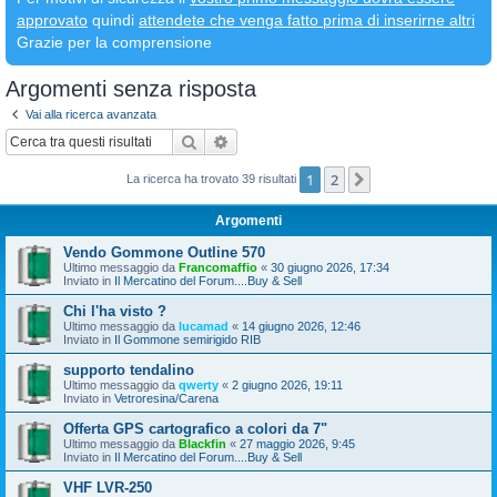
approvato
quindi
attendete che venga fatto prima di inserirne altri
Grazie per la comprensione
Argomenti senza risposta
Vai alla ricerca avanzata
Cerca
Ricerca avanzata
1
2
Prossimo
La ricerca ha trovato 39 risultati
Argomenti
Vendo Gommone Outline 570
Ultimo messaggio da
Francomaffio
«
30 giugno 2026, 17:34
Inviato in
Il Mercatino del Forum....Buy & Sell
Chi l'ha visto ?
Ultimo messaggio da
lucamad
«
14 giugno 2026, 12:46
Inviato in
Il Gommone semirigido RIB
supporto tendalino
Ultimo messaggio da
qwerty
«
2 giugno 2026, 19:11
Inviato in
Vetroresina/Carena
Offerta GPS cartografico a colori da 7"
Ultimo messaggio da
Blackfin
«
27 maggio 2026, 9:45
Inviato in
Il Mercatino del Forum....Buy & Sell
VHF LVR-250