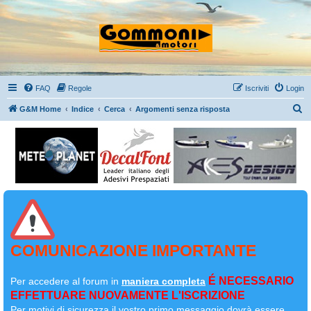
FAQ
Regole
Iscriviti
Login
C
G&M Home
Indice
Cerca
Argomenti senza risposta
e
r
c
a
COMUNICAZIONE IMPORTANTE
É NECESSARIO
Per accedere al forum in
maniera completa
EFFETTUARE NUOVAMENTE L'ISCRIZIONE
Per motivi di sicurezza il
vostro primo messaggio dovrà essere