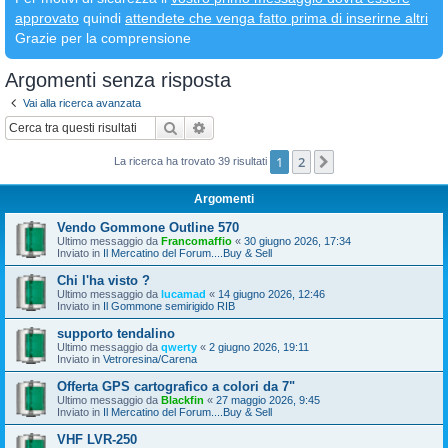
approvato
quindi
attendete che venga fatto prima di inserirne altri
Grazie per la comprensione
Argomenti senza risposta
Vai alla ricerca avanzata
Cerca
Ricerca avanzata
1
2
Prossimo
La ricerca ha trovato 39 risultati
Argomenti
Vendo Gommone Outline 570
Ultimo messaggio da
Francomaffio
«
30 giugno 2026, 17:34
Inviato in
Il Mercatino del Forum....Buy & Sell
Chi l'ha visto ?
Ultimo messaggio da
lucamad
«
14 giugno 2026, 12:46
Inviato in
Il Gommone semirigido RIB
supporto tendalino
Ultimo messaggio da
qwerty
«
2 giugno 2026, 19:11
Inviato in
Vetroresina/Carena
Offerta GPS cartografico a colori da 7"
Ultimo messaggio da
Blackfin
«
27 maggio 2026, 9:45
Inviato in
Il Mercatino del Forum....Buy & Sell
VHF LVR-250