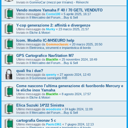
Inviato in
GommoCar (mezzi per il traino) - Rimorchi
Vendo motore Yamaha F 40 / 70 GETL VENDUTO
Ultimo messaggio da
Conte100
«
5 aprile 2025, 16:17
Inviato in
Il Mercatino del Forum....Buy & Sell
Y-cop generazione 2: affinità e divergenze
Ultimo messaggio da
Murky
«
23 marzo 2025, 21:57
Inviato in
Eliche & Motori
Icom. Modello IC-M45EURO help
Ultimo messaggio da
Gommoclassic
«
20 marzo 2025, 20:50
Inviato in
Elettronica, strumenti e impiantistica di bordo
GPS Cartografico NavStation M7
Ultimo messaggio da
Blackfin
«
25 novembre 2024, 18:49
Inviato in
Il Mercatino del Forum....Buy & Sell
quali fra i due?
Ultimo messaggio da
qwerty
«
27 agosto 2024, 12:43
Inviato in
Il Gommone semirigido RIB
Come nascono l'ultima generazione di fuoribordo Mercury e
le eliche inox Yamaha
Ultimo messaggio da
Blackfin
«
8 agosto 2024, 17:57
Inviato in
Eliche & Motori
Elica Suzuki 14*22 Sinistra
Ultimo messaggio da
woodoste
«
24 luglio 2024, 11:09
Inviato in
Il Mercatino del Forum....Buy & Sell
cartografia Geonav 5 c
Ultimo messaggio da
Paolo1961
«
7 giugno 2024, 12:13
Inviato in
Elettronica, strumenti e impiantistica di bordo