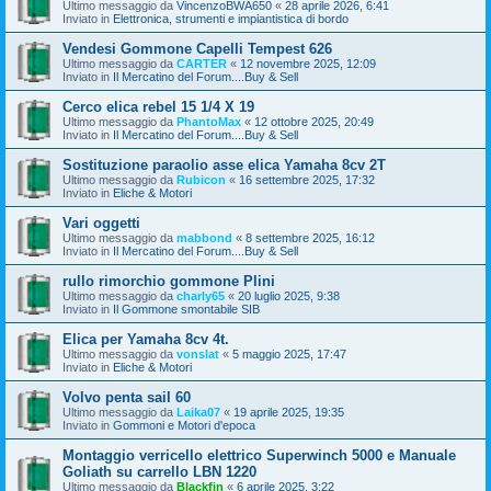
Ultimo messaggio da
VincenzoBWA650
«
28 aprile 2026, 6:41
Inviato in
Elettronica, strumenti e impiantistica di bordo
Vendesi Gommone Capelli Tempest 626
Ultimo messaggio da
CARTER
«
12 novembre 2025, 12:09
Inviato in
Il Mercatino del Forum....Buy & Sell
Cerco elica rebel 15 1/4 X 19
Ultimo messaggio da
PhantoMax
«
12 ottobre 2025, 20:49
Inviato in
Il Mercatino del Forum....Buy & Sell
Sostituzione paraolio asse elica Yamaha 8cv 2T
Ultimo messaggio da
Rubicon
«
16 settembre 2025, 17:32
Inviato in
Eliche & Motori
Vari oggetti
Ultimo messaggio da
mabbond
«
8 settembre 2025, 16:12
Inviato in
Il Mercatino del Forum....Buy & Sell
rullo rimorchio gommone Plini
Ultimo messaggio da
charly65
«
20 luglio 2025, 9:38
Inviato in
Il Gommone smontabile SIB
Elica per Yamaha 8cv 4t.
Ultimo messaggio da
vonslat
«
5 maggio 2025, 17:47
Inviato in
Eliche & Motori
Volvo penta sail 60
Ultimo messaggio da
Laika07
«
19 aprile 2025, 19:35
Inviato in
Gommoni e Motori d'epoca
Montaggio verricello elettrico Superwinch 5000 e Manuale
Goliath su carrello LBN 1220
Ultimo messaggio da
Blackfin
«
6 aprile 2025, 3:22