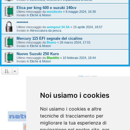
Elica per king 600 e suzuki 140cv
Ultimo messaggio da
woodoste
«
8 maggio 2024, 16:39
Inviato in
Eliche & Motori
********
Ultimo messaggio da
aningoul 34 2A
«
15 aprile 2024, 18:57
Inviato in
Attrezzatura da pesca
Mercury 115 EFI segnale del cicalino
Ultimo messaggio da
Bruno
«
26 marzo 2024, 17:01
Inviato in
Eliche & Motori
Nuovo Suzuki 250 Kuro
Ultimo messaggio da
Blackfin
«
10 febbraio 2024, 18:44
Inviato in
Eliche & Motori
1
2
Prossimo
La ricerca ha trovato 39 risultati
Vai a
Noi usiamo i cookies
Noi usiamo i cookies e altre
tecniche di tracciamento per
migliorare la tua esperienza di
navigazione nel nostro sito, per