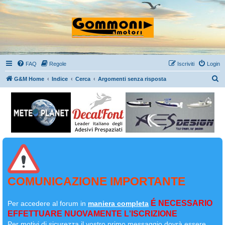
FAQ
Regole
Iscriviti
Login
C
G&M Home
Indice
Cerca
Argomenti senza risposta
e
r
c
a
COMUNICAZIONE IMPORTANTE
É NECESSARIO
Per accedere al forum in
maniera completa
EFFETTUARE NUOVAMENTE L'ISCRIZIONE
Per motivi di sicurezza il
vostro primo messaggio dovrà essere