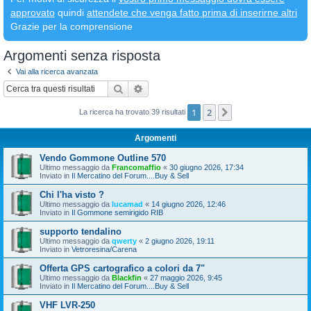
approvato
quindi
attendete che venga fatto prima di inserirne altri
Grazie per la comprensione
Argomenti senza risposta
Vai alla ricerca avanzata
Cerca
Ricerca avanzata
1
2
Prossimo
La ricerca ha trovato 39 risultati
Argomenti
Vendo Gommone Outline 570
Ultimo messaggio da
Francomaffio
«
30 giugno 2026, 17:34
Inviato in
Il Mercatino del Forum....Buy & Sell
Chi l'ha visto ?
Ultimo messaggio da
lucamad
«
14 giugno 2026, 12:46
Inviato in
Il Gommone semirigido RIB
supporto tendalino
Ultimo messaggio da
qwerty
«
2 giugno 2026, 19:11
Inviato in
Vetroresina/Carena
Offerta GPS cartografico a colori da 7"
Ultimo messaggio da
Blackfin
«
27 maggio 2026, 9:45
Inviato in
Il Mercatino del Forum....Buy & Sell
VHF LVR-250