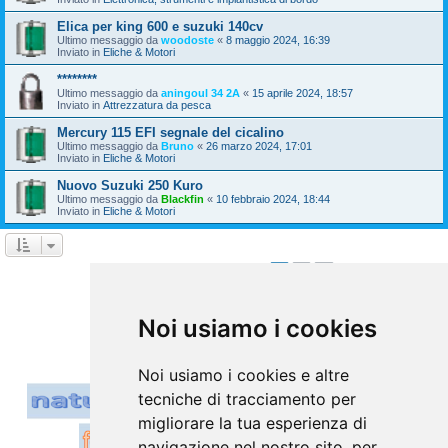
Elica per king 600 e suzuki 140cv
Ultimo messaggio da
woodoste
«
8 maggio 2024, 16:39
Inviato in
Eliche & Motori
********
Ultimo messaggio da
aningoul 34 2A
«
15 aprile 2024, 18:57
Inviato in
Attrezzatura da pesca
Mercury 115 EFI segnale del cicalino
Ultimo messaggio da
Bruno
«
26 marzo 2024, 17:01
Inviato in
Eliche & Motori
Nuovo Suzuki 250 Kuro
Ultimo messaggio da
Blackfin
«
10 febbraio 2024, 18:44
Inviato in
Eliche & Motori
1
2
Prossimo
La ricerca ha trovato 39 risultati
Vai a
Noi usiamo i cookies
Noi usiamo i cookies e altre
tecniche di tracciamento per
migliorare la tua esperienza di
navigazione nel nostro sito, per