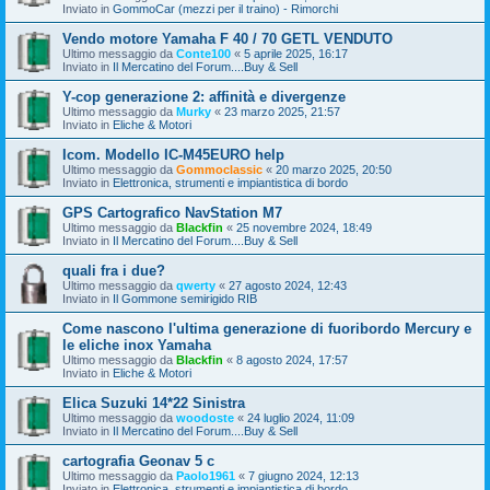
Inviato in
GommoCar (mezzi per il traino) - Rimorchi
Vendo motore Yamaha F 40 / 70 GETL VENDUTO
Ultimo messaggio da
Conte100
«
5 aprile 2025, 16:17
Inviato in
Il Mercatino del Forum....Buy & Sell
Y-cop generazione 2: affinità e divergenze
Ultimo messaggio da
Murky
«
23 marzo 2025, 21:57
Inviato in
Eliche & Motori
Icom. Modello IC-M45EURO help
Ultimo messaggio da
Gommoclassic
«
20 marzo 2025, 20:50
Inviato in
Elettronica, strumenti e impiantistica di bordo
GPS Cartografico NavStation M7
Ultimo messaggio da
Blackfin
«
25 novembre 2024, 18:49
Inviato in
Il Mercatino del Forum....Buy & Sell
quali fra i due?
Ultimo messaggio da
qwerty
«
27 agosto 2024, 12:43
Inviato in
Il Gommone semirigido RIB
Come nascono l'ultima generazione di fuoribordo Mercury e
le eliche inox Yamaha
Ultimo messaggio da
Blackfin
«
8 agosto 2024, 17:57
Inviato in
Eliche & Motori
Elica Suzuki 14*22 Sinistra
Ultimo messaggio da
woodoste
«
24 luglio 2024, 11:09
Inviato in
Il Mercatino del Forum....Buy & Sell
cartografia Geonav 5 c
Ultimo messaggio da
Paolo1961
«
7 giugno 2024, 12:13
Inviato in
Elettronica, strumenti e impiantistica di bordo