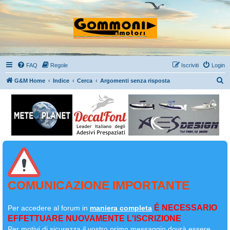
FAQ
Regole
Iscriviti
Login
C
G&M Home
Indice
Cerca
Argomenti senza risposta
e
r
c
a
COMUNICAZIONE IMPORTANTE
É NECESSARIO
Per accedere al forum in
maniera completa
EFFETTUARE NUOVAMENTE L'ISCRIZIONE
Per motivi di sicurezza il
vostro primo messaggio dovrà essere