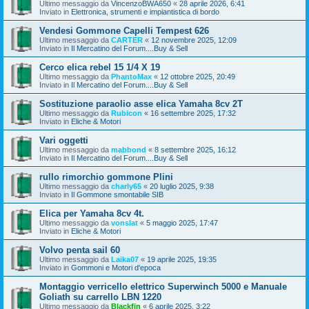
Ultimo messaggio da
VincenzoBWA650
«
28 aprile 2026, 6:41
Inviato in
Elettronica, strumenti e impiantistica di bordo
Vendesi Gommone Capelli Tempest 626
Ultimo messaggio da
CARTER
«
12 novembre 2025, 12:09
Inviato in
Il Mercatino del Forum....Buy & Sell
Cerco elica rebel 15 1/4 X 19
Ultimo messaggio da
PhantoMax
«
12 ottobre 2025, 20:49
Inviato in
Il Mercatino del Forum....Buy & Sell
Sostituzione paraolio asse elica Yamaha 8cv 2T
Ultimo messaggio da
Rubicon
«
16 settembre 2025, 17:32
Inviato in
Eliche & Motori
Vari oggetti
Ultimo messaggio da
mabbond
«
8 settembre 2025, 16:12
Inviato in
Il Mercatino del Forum....Buy & Sell
rullo rimorchio gommone Plini
Ultimo messaggio da
charly65
«
20 luglio 2025, 9:38
Inviato in
Il Gommone smontabile SIB
Elica per Yamaha 8cv 4t.
Ultimo messaggio da
vonslat
«
5 maggio 2025, 17:47
Inviato in
Eliche & Motori
Volvo penta sail 60
Ultimo messaggio da
Laika07
«
19 aprile 2025, 19:35
Inviato in
Gommoni e Motori d'epoca
Montaggio verricello elettrico Superwinch 5000 e Manuale
Goliath su carrello LBN 1220
Ultimo messaggio da
Blackfin
«
6 aprile 2025, 3:22