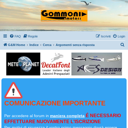
FAQ
Regole
Iscriviti
Login
C
G&M Home
Indice
Cerca
Argomenti senza risposta
e
r
c
a
COMUNICAZIONE IMPORTANTE
É NECESSARIO
Per accedere al forum in
maniera completa
EFFETTUARE NUOVAMENTE L'ISCRIZIONE
Per motivi di sicurezza il
vostro primo messaggio dovrà essere