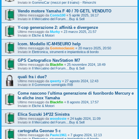
Inviato in
GommoCar (mezzi per il traino) - Rimorchi
Vendo motore Yamaha F 40 / 70 GETL VENDUTO
Ultimo messaggio da
Conte100
«
5 aprile 2025, 16:17
Inviato in
Il Mercatino del Forum....Buy & Sell
Y-cop generazione 2: affinità e divergenze
Ultimo messaggio da
Murky
«
23 marzo 2025, 21:57
Inviato in
Eliche & Motori
Icom. Modello IC-M45EURO help
Ultimo messaggio da
Gommoclassic
«
20 marzo 2025, 20:50
Inviato in
Elettronica, strumenti e impiantistica di bordo
GPS Cartografico NavStation M7
Ultimo messaggio da
Blackfin
«
25 novembre 2024, 18:49
Inviato in
Il Mercatino del Forum....Buy & Sell
quali fra i due?
Ultimo messaggio da
qwerty
«
27 agosto 2024, 12:43
Inviato in
Il Gommone semirigido RIB
Come nascono l'ultima generazione di fuoribordo Mercury e
le eliche inox Yamaha
Ultimo messaggio da
Blackfin
«
8 agosto 2024, 17:57
Inviato in
Eliche & Motori
Elica Suzuki 14*22 Sinistra
Ultimo messaggio da
woodoste
«
24 luglio 2024, 11:09
Inviato in
Il Mercatino del Forum....Buy & Sell
cartografia Geonav 5 c
Ultimo messaggio da
Paolo1961
«
7 giugno 2024, 12:13
Inviato in
Elettronica, strumenti e impiantistica di bordo