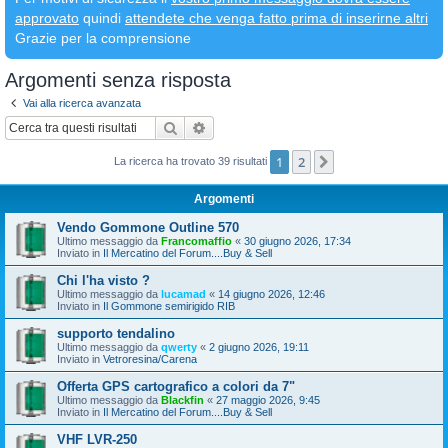
approvato
quindi
attendete che venga fatto prima di inserirne altri
Grazie per la comprensione
Argomenti senza risposta
Vai alla ricerca avanzata
Cerca
Ricerca avanzata
1
2
Prossimo
La ricerca ha trovato 39 risultati
Argomenti
Vendo Gommone Outline 570
Ultimo messaggio da
Francomaffio
«
30 giugno 2026, 17:34
Inviato in
Il Mercatino del Forum....Buy & Sell
Chi l'ha visto ?
Ultimo messaggio da
lucamad
«
14 giugno 2026, 12:46
Inviato in
Il Gommone semirigido RIB
supporto tendalino
Ultimo messaggio da
qwerty
«
2 giugno 2026, 19:11
Inviato in
Vetroresina/Carena
Offerta GPS cartografico a colori da 7"
Ultimo messaggio da
Blackfin
«
27 maggio 2026, 9:45
Inviato in
Il Mercatino del Forum....Buy & Sell
VHF LVR-250