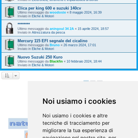
Elica per king 600 e suzuki 140cv
Ultimo messaggio da
woodoste
«
8 maggio 2024, 16:39
Inviato in
Eliche & Motori
********
Ultimo messaggio da
aningoul 34 2A
«
15 aprile 2024, 18:57
Inviato in
Attrezzatura da pesca
Mercury 115 EFI segnale del cicalino
Ultimo messaggio da
Bruno
«
26 marzo 2024, 17:01
Inviato in
Eliche & Motori
Nuovo Suzuki 250 Kuro
Ultimo messaggio da
Blackfin
«
10 febbraio 2024, 18:44
Inviato in
Eliche & Motori
1
2
Prossimo
La ricerca ha trovato 39 risultati
Vai a
Noi usiamo i cookies
Noi usiamo i cookies e altre
tecniche di tracciamento per
migliorare la tua esperienza di
navigazione nel nostro sito, per