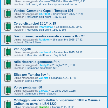
Ultimo messaggio da
VincenzoBWA650
«
28 aprile 2026, 6:41
Inviato in
Elettronica, strumenti e impiantistica di bordo
Vendesi Gommone Capelli Tempest 626
Ultimo messaggio da
CARTER
«
12 novembre 2025, 12:09
Inviato in
Il Mercatino del Forum....Buy & Sell
Cerco elica rebel 15 1/4 X 19
Ultimo messaggio da
PhantoMax
«
12 ottobre 2025, 20:49
Inviato in
Il Mercatino del Forum....Buy & Sell
Sostituzione paraolio asse elica Yamaha 8cv 2T
Ultimo messaggio da
Rubicon
«
16 settembre 2025, 17:32
Inviato in
Eliche & Motori
Vari oggetti
Ultimo messaggio da
mabbond
«
8 settembre 2025, 16:12
Inviato in
Il Mercatino del Forum....Buy & Sell
rullo rimorchio gommone Plini
Ultimo messaggio da
charly65
«
20 luglio 2025, 9:38
Inviato in
Il Gommone smontabile SIB
Elica per Yamaha 8cv 4t.
Ultimo messaggio da
vonslat
«
5 maggio 2025, 17:47
Inviato in
Eliche & Motori
Volvo penta sail 60
Ultimo messaggio da
Laika07
«
19 aprile 2025, 19:35
Inviato in
Gommoni e Motori d'epoca
Montaggio verricello elettrico Superwinch 5000 e Manuale
Goliath su carrello LBN 1220
Ultimo messaggio da
Blackfin
«
6 aprile 2025, 3:22