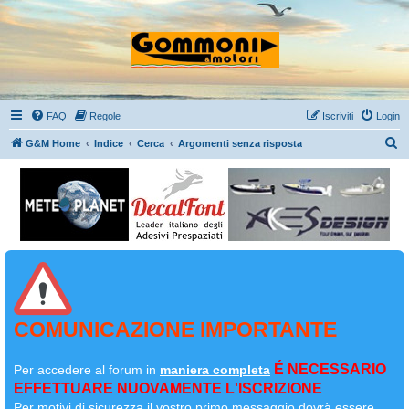
FAQ
Regole
Iscriviti
Login
C
G&M Home
Indice
Cerca
Argomenti senza risposta
e
r
c
a
COMUNICAZIONE IMPORTANTE
É NECESSARIO
Per accedere al forum in
maniera completa
EFFETTUARE NUOVAMENTE L'ISCRIZIONE
Per motivi di sicurezza il
vostro primo messaggio dovrà essere