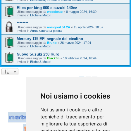
Elica per king 600 e suzuki 140cv
Ultimo messaggio da
woodoste
«
8 maggio 2024, 16:39
Inviato in
Eliche & Motori
********
Ultimo messaggio da
aningoul 34 2A
«
15 aprile 2024, 18:57
Inviato in
Attrezzatura da pesca
Mercury 115 EFI segnale del cicalino
Ultimo messaggio da
Bruno
«
26 marzo 2024, 17:01
Inviato in
Eliche & Motori
Nuovo Suzuki 250 Kuro
Ultimo messaggio da
Blackfin
«
10 febbraio 2024, 18:44
Inviato in
Eliche & Motori
1
2
Prossimo
La ricerca ha trovato 39 risultati
Vai a
Noi usiamo i cookies
Noi usiamo i cookies e altre
tecniche di tracciamento per
migliorare la tua esperienza di
navigazione nel nostro sito, per