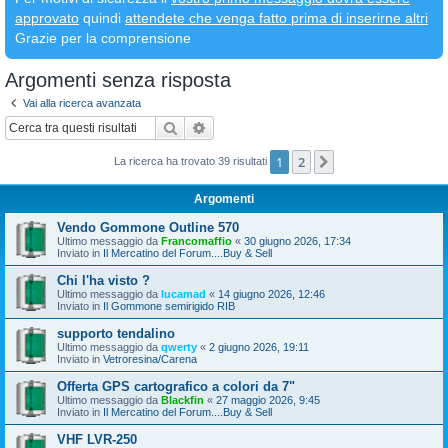
approvato
quindi
attendete che venga fatto prima di inserirne altri
Grazie per la comprensione
Argomenti senza risposta
Vai alla ricerca avanzata
Cerca
Ricerca avanzata
1
2
Prossimo
La ricerca ha trovato 39 risultati
Argomenti
Vendo Gommone Outline 570
Ultimo messaggio da
Francomaffio
«
30 giugno 2026, 17:34
Inviato in
Il Mercatino del Forum....Buy & Sell
Chi l'ha visto ?
Ultimo messaggio da
lucamad
«
14 giugno 2026, 12:46
Inviato in
Il Gommone semirigido RIB
supporto tendalino
Ultimo messaggio da
qwerty
«
2 giugno 2026, 19:11
Inviato in
Vetroresina/Carena
Offerta GPS cartografico a colori da 7"
Ultimo messaggio da
Blackfin
«
27 maggio 2026, 9:45
Inviato in
Il Mercatino del Forum....Buy & Sell
VHF LVR-250