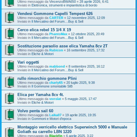
Ultimo messaggio da
VincenzoBWA650
«
28 aprile 2026, 6:41
Inviato in
Elettronica, strumenti e impiantistica di bordo
Vendesi Gommone Capelli Tempest 626
Ultimo messaggio da
CARTER
«
12 novembre 2025, 12:09
Inviato in
Il Mercatino del Forum....Buy & Sell
Cerco elica rebel 15 1/4 X 19
Ultimo messaggio da
PhantoMax
«
12 ottobre 2025, 20:49
Inviato in
Il Mercatino del Forum....Buy & Sell
Sostituzione paraolio asse elica Yamaha 8cv 2T
Ultimo messaggio da
Rubicon
«
16 settembre 2025, 17:32
Inviato in
Eliche & Motori
Vari oggetti
Ultimo messaggio da
mabbond
«
8 settembre 2025, 16:12
Inviato in
Il Mercatino del Forum....Buy & Sell
rullo rimorchio gommone Plini
Ultimo messaggio da
charly65
«
20 luglio 2025, 9:38
Inviato in
Il Gommone smontabile SIB
Elica per Yamaha 8cv 4t.
Ultimo messaggio da
vonslat
«
5 maggio 2025, 17:47
Inviato in
Eliche & Motori
Volvo penta sail 60
Ultimo messaggio da
Laika07
«
19 aprile 2025, 19:35
Inviato in
Gommoni e Motori d'epoca
Montaggio verricello elettrico Superwinch 5000 e Manuale
Goliath su carrello LBN 1220
Ultimo messaggio da
Blackfin
«
6 aprile 2025, 3:22