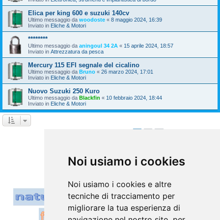
Elica per king 600 e suzuki 140cv
Ultimo messaggio da
woodoste
«
8 maggio 2024, 16:39
Inviato in
Eliche & Motori
********
Ultimo messaggio da
aningoul 34 2A
«
15 aprile 2024, 18:57
Inviato in
Attrezzatura da pesca
Mercury 115 EFI segnale del cicalino
Ultimo messaggio da
Bruno
«
26 marzo 2024, 17:01
Inviato in
Eliche & Motori
Nuovo Suzuki 250 Kuro
Ultimo messaggio da
Blackfin
«
10 febbraio 2024, 18:44
Inviato in
Eliche & Motori
1
2
Prossimo
La ricerca ha trovato 39 risultati
Vai a
Noi usiamo i cookies
Noi usiamo i cookies e altre
tecniche di tracciamento per
migliorare la tua esperienza di
navigazione nel nostro sito, per