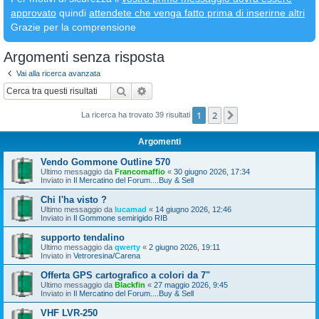
approvato
quindi
attendete che venga fatto prima di inserirne altri
Grazie per la comprensione
Argomenti senza risposta
Vai alla ricerca avanzata
Cerca
Ricerca avanzata
1
2
Prossimo
La ricerca ha trovato 39 risultati
Argomenti
Vendo Gommone Outline 570
Ultimo messaggio da
Francomaffio
«
30 giugno 2026, 17:34
Inviato in
Il Mercatino del Forum....Buy & Sell
Chi l'ha visto ?
Ultimo messaggio da
lucamad
«
14 giugno 2026, 12:46
Inviato in
Il Gommone semirigido RIB
supporto tendalino
Ultimo messaggio da
qwerty
«
2 giugno 2026, 19:11
Inviato in
Vetroresina/Carena
Offerta GPS cartografico a colori da 7"
Ultimo messaggio da
Blackfin
«
27 maggio 2026, 9:45
Inviato in
Il Mercatino del Forum....Buy & Sell
VHF LVR-250