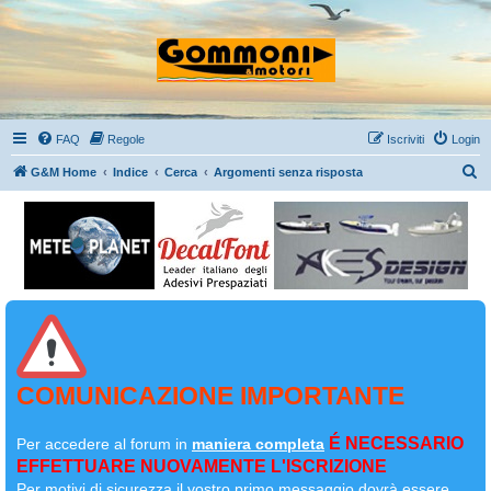
FAQ
Regole
Iscriviti
Login
C
G&M Home
Indice
Cerca
Argomenti senza risposta
e
r
c
a
COMUNICAZIONE IMPORTANTE
É NECESSARIO
Per accedere al forum in
maniera completa
EFFETTUARE NUOVAMENTE L'ISCRIZIONE
Per motivi di sicurezza il
vostro primo messaggio dovrà essere