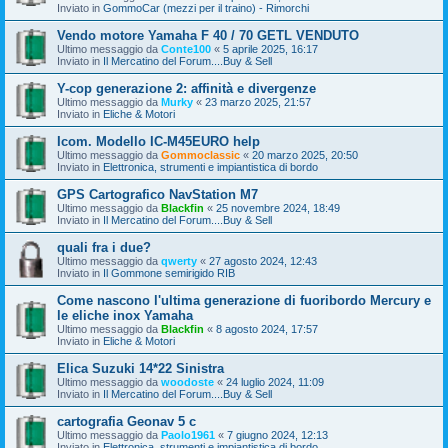
Inviato in
GommoCar (mezzi per il traino) - Rimorchi
Vendo motore Yamaha F 40 / 70 GETL VENDUTO
Ultimo messaggio da
Conte100
«
5 aprile 2025, 16:17
Inviato in
Il Mercatino del Forum....Buy & Sell
Y-cop generazione 2: affinità e divergenze
Ultimo messaggio da
Murky
«
23 marzo 2025, 21:57
Inviato in
Eliche & Motori
Icom. Modello IC-M45EURO help
Ultimo messaggio da
Gommoclassic
«
20 marzo 2025, 20:50
Inviato in
Elettronica, strumenti e impiantistica di bordo
GPS Cartografico NavStation M7
Ultimo messaggio da
Blackfin
«
25 novembre 2024, 18:49
Inviato in
Il Mercatino del Forum....Buy & Sell
quali fra i due?
Ultimo messaggio da
qwerty
«
27 agosto 2024, 12:43
Inviato in
Il Gommone semirigido RIB
Come nascono l'ultima generazione di fuoribordo Mercury e
le eliche inox Yamaha
Ultimo messaggio da
Blackfin
«
8 agosto 2024, 17:57
Inviato in
Eliche & Motori
Elica Suzuki 14*22 Sinistra
Ultimo messaggio da
woodoste
«
24 luglio 2024, 11:09
Inviato in
Il Mercatino del Forum....Buy & Sell
cartografia Geonav 5 c
Ultimo messaggio da
Paolo1961
«
7 giugno 2024, 12:13
Inviato in
Elettronica, strumenti e impiantistica di bordo