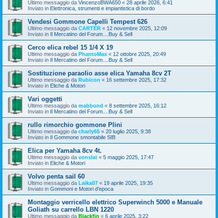
Ultimo messaggio da
VincenzoBWA650
«
28 aprile 2026, 6:41
Inviato in
Elettronica, strumenti e impiantistica di bordo
Vendesi Gommone Capelli Tempest 626
Ultimo messaggio da
CARTER
«
12 novembre 2025, 12:09
Inviato in
Il Mercatino del Forum....Buy & Sell
Cerco elica rebel 15 1/4 X 19
Ultimo messaggio da
PhantoMax
«
12 ottobre 2025, 20:49
Inviato in
Il Mercatino del Forum....Buy & Sell
Sostituzione paraolio asse elica Yamaha 8cv 2T
Ultimo messaggio da
Rubicon
«
16 settembre 2025, 17:32
Inviato in
Eliche & Motori
Vari oggetti
Ultimo messaggio da
mabbond
«
8 settembre 2025, 16:12
Inviato in
Il Mercatino del Forum....Buy & Sell
rullo rimorchio gommone Plini
Ultimo messaggio da
charly65
«
20 luglio 2025, 9:38
Inviato in
Il Gommone smontabile SIB
Elica per Yamaha 8cv 4t.
Ultimo messaggio da
vonslat
«
5 maggio 2025, 17:47
Inviato in
Eliche & Motori
Volvo penta sail 60
Ultimo messaggio da
Laika07
«
19 aprile 2025, 19:35
Inviato in
Gommoni e Motori d'epoca
Montaggio verricello elettrico Superwinch 5000 e Manuale
Goliath su carrello LBN 1220
Ultimo messaggio da
Blackfin
«
6 aprile 2025, 3:22