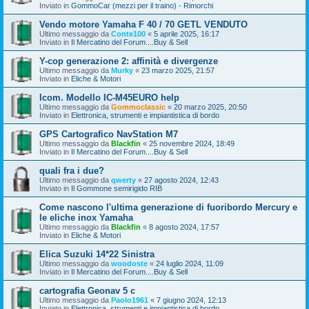
Inviato in
GommoCar (mezzi per il traino) - Rimorchi
Vendo motore Yamaha F 40 / 70 GETL VENDUTO
Ultimo messaggio da
Conte100
«
5 aprile 2025, 16:17
Inviato in
Il Mercatino del Forum....Buy & Sell
Y-cop generazione 2: affinità e divergenze
Ultimo messaggio da
Murky
«
23 marzo 2025, 21:57
Inviato in
Eliche & Motori
Icom. Modello IC-M45EURO help
Ultimo messaggio da
Gommoclassic
«
20 marzo 2025, 20:50
Inviato in
Elettronica, strumenti e impiantistica di bordo
GPS Cartografico NavStation M7
Ultimo messaggio da
Blackfin
«
25 novembre 2024, 18:49
Inviato in
Il Mercatino del Forum....Buy & Sell
quali fra i due?
Ultimo messaggio da
qwerty
«
27 agosto 2024, 12:43
Inviato in
Il Gommone semirigido RIB
Come nascono l'ultima generazione di fuoribordo Mercury e
le eliche inox Yamaha
Ultimo messaggio da
Blackfin
«
8 agosto 2024, 17:57
Inviato in
Eliche & Motori
Elica Suzuki 14*22 Sinistra
Ultimo messaggio da
woodoste
«
24 luglio 2024, 11:09
Inviato in
Il Mercatino del Forum....Buy & Sell
cartografia Geonav 5 c
Ultimo messaggio da
Paolo1961
«
7 giugno 2024, 12:13
Inviato in
Elettronica, strumenti e impiantistica di bordo