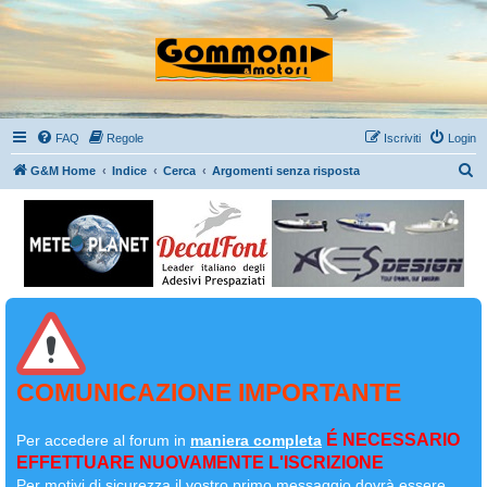
FAQ
Regole
Iscriviti
Login
C
G&M Home
Indice
Cerca
Argomenti senza risposta
e
r
c
a
COMUNICAZIONE IMPORTANTE
É NECESSARIO
Per accedere al forum in
maniera completa
EFFETTUARE NUOVAMENTE L'ISCRIZIONE
Per motivi di sicurezza il
vostro primo messaggio dovrà essere