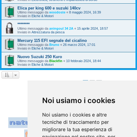
Elica per king 600 e suzuki 140cv
Ultimo messaggio da
woodoste
«
8 maggio 2024, 16:39
Inviato in
Eliche & Motori
********
Ultimo messaggio da
aningoul 34 2A
«
15 aprile 2024, 18:57
Inviato in
Attrezzatura da pesca
Mercury 115 EFI segnale del cicalino
Ultimo messaggio da
Bruno
«
26 marzo 2024, 17:01
Inviato in
Eliche & Motori
Nuovo Suzuki 250 Kuro
Ultimo messaggio da
Blackfin
«
10 febbraio 2024, 18:44
Inviato in
Eliche & Motori
1
2
Prossimo
La ricerca ha trovato 39 risultati
Vai a
Noi usiamo i cookies
Noi usiamo i cookies e altre
tecniche di tracciamento per
migliorare la tua esperienza di
navigazione nel nostro sito, per