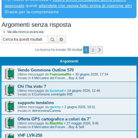
approvato
quindi
attendete che venga fatto prima di inserirne altri
Grazie per la comprensione
Argomenti senza risposta
Vai alla ricerca avanzata
Cerca
Ricerca avanzata
1
2
Prossimo
La ricerca ha trovato 39 risultati
Argomenti
Vendo Gommone Outline 570
Ultimo messaggio da
Francomaffio
«
30 giugno 2026, 17:34
Inviato in
Il Mercatino del Forum....Buy & Sell
Chi l'ha visto ?
Ultimo messaggio da
lucamad
«
14 giugno 2026, 12:46
Inviato in
Il Gommone semirigido RIB
supporto tendalino
Ultimo messaggio da
qwerty
«
2 giugno 2026, 19:11
Inviato in
Vetroresina/Carena
Offerta GPS cartografico a colori da 7"
Ultimo messaggio da
Blackfin
«
27 maggio 2026, 9:45
Inviato in
Il Mercatino del Forum....Buy & Sell
VHF LVR-250