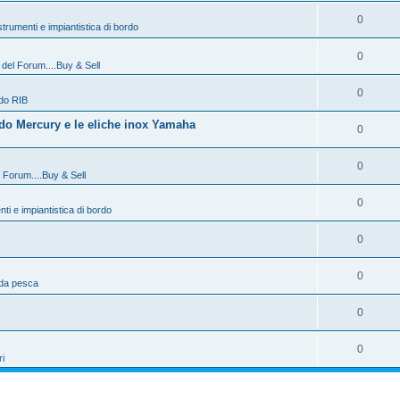
0
strumenti e impiantistica di bordo
0
 del Forum....Buy & Sell
0
do RIB
do Mercury e le eliche inox Yamaha
0
0
l Forum....Buy & Sell
0
nti e impiantistica di bordo
0
0
 da pesca
0
0
ri