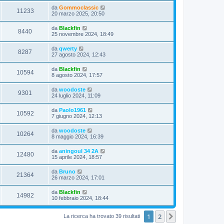
da
Gommoclassic
11233
20 marzo 2025, 20:50
da
Blackfin
8440
25 novembre 2024, 18:49
da
qwerty
8287
27 agosto 2024, 12:43
da
Blackfin
10594
8 agosto 2024, 17:57
da
woodoste
9301
24 luglio 2024, 11:09
da
Paolo1961
10592
7 giugno 2024, 12:13
da
woodoste
10264
8 maggio 2024, 16:39
da
aningoul 34 2A
12480
15 aprile 2024, 18:57
da
Bruno
21364
26 marzo 2024, 17:01
da
Blackfin
14982
10 febbraio 2024, 18:44
1
2
Prossimo
La ricerca ha trovato 39 risultati