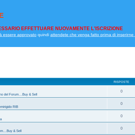
E
SSARIO EFFETTUARE NUOVAMENTE L'ISCRIZIONE
à essere approvato
quindi
attendete che venga fatto prima di inserirne a
RISPOSTE
0
ino del Forum....Buy & Sell
0
mirigido RIB
0
na
0
um....Buy & Sell