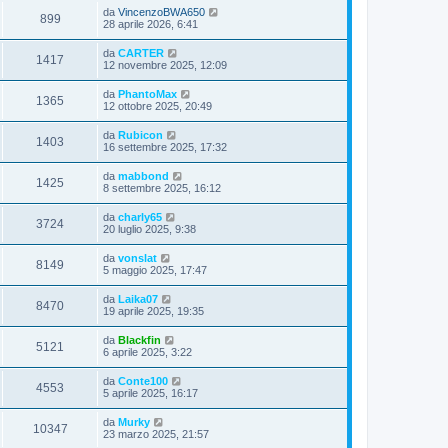
da
VincenzoBWA650
899
28 aprile 2026, 6:41
da
CARTER
1417
12 novembre 2025, 12:09
da
PhantoMax
1365
12 ottobre 2025, 20:49
da
Rubicon
1403
16 settembre 2025, 17:32
da
mabbond
1425
8 settembre 2025, 16:12
da
charly65
3724
20 luglio 2025, 9:38
da
vonslat
8149
5 maggio 2025, 17:47
da
Laika07
8470
19 aprile 2025, 19:35
da
Blackfin
5121
6 aprile 2025, 3:22
da
Conte100
4553
5 aprile 2025, 16:17
da
Murky
10347
23 marzo 2025, 21:57