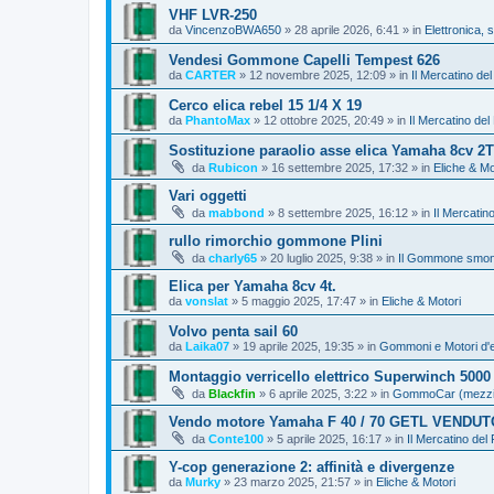
VHF LVR-250
da
VincenzoBWA650
»
28 aprile 2026, 6:41
» in
Elettronica, 
Vendesi Gommone Capelli Tempest 626
da
CARTER
»
12 novembre 2025, 12:09
» in
Il Mercatino de
Cerco elica rebel 15 1/4 X 19
da
PhantoMax
»
12 ottobre 2025, 20:49
» in
Il Mercatino del
Sostituzione paraolio asse elica Yamaha 8cv 2T
da
Rubicon
»
16 settembre 2025, 17:32
» in
Eliche & Mo
Vari oggetti
da
mabbond
»
8 settembre 2025, 16:12
» in
Il Mercatin
rullo rimorchio gommone Plini
da
charly65
»
20 luglio 2025, 9:38
» in
Il Gommone smont
Elica per Yamaha 8cv 4t.
da
vonslat
»
5 maggio 2025, 17:47
» in
Eliche & Motori
Volvo penta sail 60
da
Laika07
»
19 aprile 2025, 19:35
» in
Gommoni e Motori d'
Montaggio verricello elettrico Superwinch 5000
da
Blackfin
»
6 aprile 2025, 3:22
» in
GommoCar (mezzi pe
Vendo motore Yamaha F 40 / 70 GETL VENDUT
da
Conte100
»
5 aprile 2025, 16:17
» in
Il Mercatino del
Y-cop generazione 2: affinità e divergenze
da
Murky
»
23 marzo 2025, 21:57
» in
Eliche & Motori