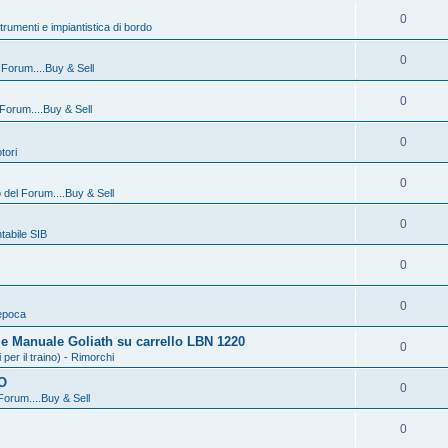
0
strumenti e impiantistica di bordo
0
l Forum....Buy & Sell
0
 Forum....Buy & Sell
0
tori
0
o del Forum....Buy & Sell
0
abile SIB
0
0
epoca
 e Manuale Goliath su carrello LBN 1220
0
r il traino) - Rimorchi
O
0
 Forum....Buy & Sell
0