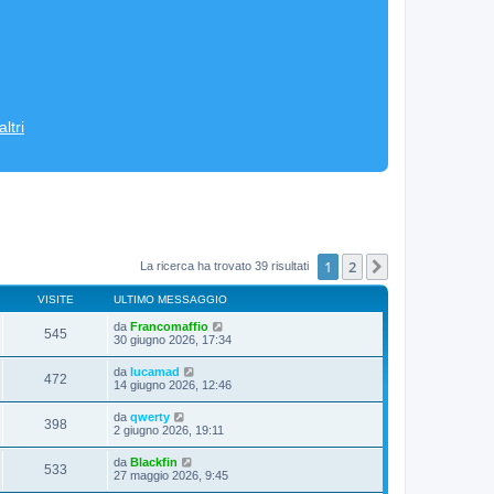
ltri
1
2
Prossimo
La ricerca ha trovato 39 risultati
VISITE
ULTIMO MESSAGGIO
da
Francomaffio
545
30 giugno 2026, 17:34
da
lucamad
472
14 giugno 2026, 12:46
da
qwerty
398
2 giugno 2026, 19:11
da
Blackfin
533
27 maggio 2026, 9:45