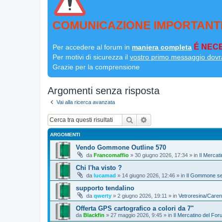
COMUNICAZIONE IMPORTANT
É NECE
Per accedere al forum in
maniera completa
Per motivi di sicurezza il
vostro primo messaggio dovr
Grazie per la comprensione
Argomenti senza risposta
Vai alla ricerca avanzata
Cerca
Ricerca avanzata
ARGOMENTI
Vendo Gommone Outline 570
da
Francomaffio
»
30 giugno 2026, 17:34
» in
Il Mercat
Chi l'ha visto ?
da
lucamad
»
14 giugno 2026, 12:46
» in
Il Gommone se
supporto tendalino
da
qwerty
»
2 giugno 2026, 19:11
» in
Vetroresina/Care
Offerta GPS cartografico a colori da 7"
da
Blackfin
»
27 maggio 2026, 9:45
» in
Il Mercatino del For