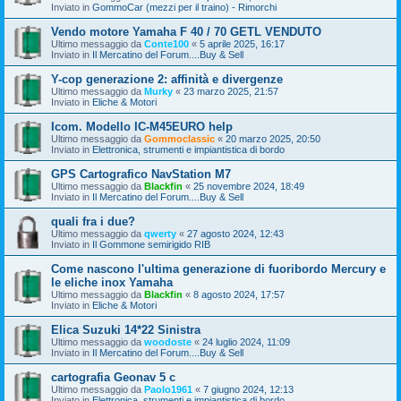
Inviato in
GommoCar (mezzi per il traino) - Rimorchi
Vendo motore Yamaha F 40 / 70 GETL VENDUTO
Ultimo messaggio da
Conte100
«
5 aprile 2025, 16:17
Inviato in
Il Mercatino del Forum....Buy & Sell
Y-cop generazione 2: affinità e divergenze
Ultimo messaggio da
Murky
«
23 marzo 2025, 21:57
Inviato in
Eliche & Motori
Icom. Modello IC-M45EURO help
Ultimo messaggio da
Gommoclassic
«
20 marzo 2025, 20:50
Inviato in
Elettronica, strumenti e impiantistica di bordo
GPS Cartografico NavStation M7
Ultimo messaggio da
Blackfin
«
25 novembre 2024, 18:49
Inviato in
Il Mercatino del Forum....Buy & Sell
quali fra i due?
Ultimo messaggio da
qwerty
«
27 agosto 2024, 12:43
Inviato in
Il Gommone semirigido RIB
Come nascono l'ultima generazione di fuoribordo Mercury e
le eliche inox Yamaha
Ultimo messaggio da
Blackfin
«
8 agosto 2024, 17:57
Inviato in
Eliche & Motori
Elica Suzuki 14*22 Sinistra
Ultimo messaggio da
woodoste
«
24 luglio 2024, 11:09
Inviato in
Il Mercatino del Forum....Buy & Sell
cartografia Geonav 5 c
Ultimo messaggio da
Paolo1961
«
7 giugno 2024, 12:13
Inviato in
Elettronica, strumenti e impiantistica di bordo