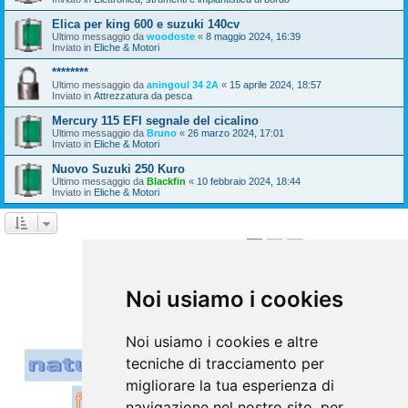
Elica per king 600 e suzuki 140cv
Ultimo messaggio da
woodoste
«
8 maggio 2024, 16:39
Inviato in
Eliche & Motori
********
Ultimo messaggio da
aningoul 34 2A
«
15 aprile 2024, 18:57
Inviato in
Attrezzatura da pesca
Mercury 115 EFI segnale del cicalino
Ultimo messaggio da
Bruno
«
26 marzo 2024, 17:01
Inviato in
Eliche & Motori
Nuovo Suzuki 250 Kuro
Ultimo messaggio da
Blackfin
«
10 febbraio 2024, 18:44
Inviato in
Eliche & Motori
1
2
Prossimo
La ricerca ha trovato 39 risultati
Vai a
Noi usiamo i cookies
Noi usiamo i cookies e altre
tecniche di tracciamento per
migliorare la tua esperienza di
navigazione nel nostro sito, per