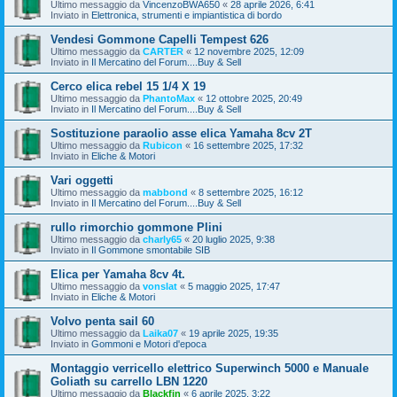
Ultimo messaggio da
VincenzoBWA650
«
28 aprile 2026, 6:41
Inviato in
Elettronica, strumenti e impiantistica di bordo
Vendesi Gommone Capelli Tempest 626
Ultimo messaggio da
CARTER
«
12 novembre 2025, 12:09
Inviato in
Il Mercatino del Forum....Buy & Sell
Cerco elica rebel 15 1/4 X 19
Ultimo messaggio da
PhantoMax
«
12 ottobre 2025, 20:49
Inviato in
Il Mercatino del Forum....Buy & Sell
Sostituzione paraolio asse elica Yamaha 8cv 2T
Ultimo messaggio da
Rubicon
«
16 settembre 2025, 17:32
Inviato in
Eliche & Motori
Vari oggetti
Ultimo messaggio da
mabbond
«
8 settembre 2025, 16:12
Inviato in
Il Mercatino del Forum....Buy & Sell
rullo rimorchio gommone Plini
Ultimo messaggio da
charly65
«
20 luglio 2025, 9:38
Inviato in
Il Gommone smontabile SIB
Elica per Yamaha 8cv 4t.
Ultimo messaggio da
vonslat
«
5 maggio 2025, 17:47
Inviato in
Eliche & Motori
Volvo penta sail 60
Ultimo messaggio da
Laika07
«
19 aprile 2025, 19:35
Inviato in
Gommoni e Motori d'epoca
Montaggio verricello elettrico Superwinch 5000 e Manuale
Goliath su carrello LBN 1220
Ultimo messaggio da
Blackfin
«
6 aprile 2025, 3:22