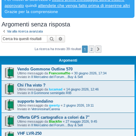
approvato
quindi
attendete che venga fatto prima di inserirne altri
Grazie per la comprensione
Argomenti senza risposta
Vai alla ricerca avanzata
Cerca
Ricerca avanzata
1
2
Prossimo
La ricerca ha trovato 39 risultati
Argomenti
Vendo Gommone Outline 570
Ultimo messaggio da
Francomaffio
«
30 giugno 2026, 17:34
Inviato in
Il Mercatino del Forum....Buy & Sell
Chi l'ha visto ?
Ultimo messaggio da
lucamad
«
14 giugno 2026, 12:46
Inviato in
Il Gommone semirigido RIB
supporto tendalino
Ultimo messaggio da
qwerty
«
2 giugno 2026, 19:11
Inviato in
Vetroresina/Carena
Offerta GPS cartografico a colori da 7"
Ultimo messaggio da
Blackfin
«
27 maggio 2026, 9:45
Inviato in
Il Mercatino del Forum....Buy & Sell
VHF LVR-250