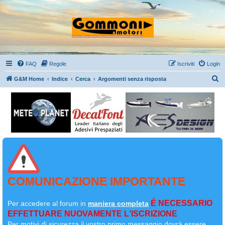
FAQ
Regole
Iscriviti
Login
C
G&M Home
Indice
Cerca
Argomenti senza risposta
e
r
c
a
COMUNICAZIONE IMPORTANTE
É NECESSARIO
Per accedere al forum in
maniera completa
EFFETTUARE NUOVAMENTE L'ISCRIZIONE
Per motivi di sicurezza il
vostro primo messaggio dovrà essere