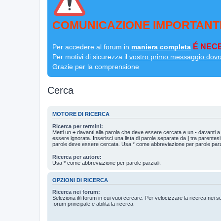
COMUNICAZIONE IMPORTANT
É NECE
Per accedere al forum in
maniera completa
Per motivi di sicurezza il
vostro primo messaggio dovr
Grazie per la comprensione
Cerca
MOTORE DI RICERCA
Ricerca per termini:
Metti un
+
davanti alla parola che deve essere cercata e un
-
davanti a
essere ignorata. Inserisci una lista di parole separate da
|
tra parentesi
parole deve essere cercata. Usa * come abbreviazione per parole parzi
Ricerca per autore:
Usa * come abbreviazione per parole parziali.
OPZIONI DI RICERCA
Ricerca nei forum:
Seleziona il/i forum in cui vuoi cercare. Per velocizzare la ricerca nei s
forum principale e abilita la ricerca.