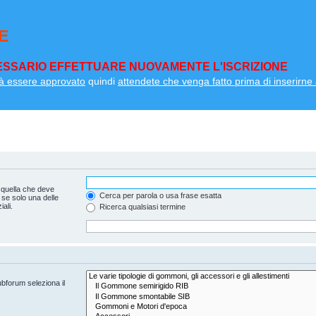
E
SSARIO EFFETTUARE NUOVAMENTE L'ISCRIZIONE
à essere approvato
quindi
attendete che venga fatto prima di inserirne a
 quella che deve
Cerca per parola o usa frase esatta
 se solo una delle
ali.
Ricerca qualsiasi termine
ubforum seleziona il