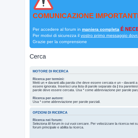
COMUNICAZIONE IMPORTANT
É NECE
Per accedere al forum in
maniera completa
Per motivi di sicurezza il
vostro primo messaggio dovr
Grazie per la comprensione
Cerca
MOTORE DI RICERCA
Ricerca per termini:
Metti un
+
davanti alla parola che deve essere cercata e un
-
davanti a
essere ignorata. Inserisci una lista di parole separate da
|
tra parentesi
parole deve essere cercata. Usa * come abbreviazione per parole parzi
Ricerca per autore:
Usa * come abbreviazione per parole parziali.
OPZIONI DI RICERCA
Ricerca nei forum:
Seleziona il/i forum in cui vuoi cercare. Per velocizzare la ricerca nei s
forum principale e abilita la ricerca.