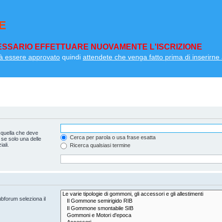
E
SSARIO EFFETTUARE NUOVAMENTE L'ISCRIZIONE
à essere approvato
quindi
attendete che venga fatto prima di inserirne a
 quella che deve
Cerca per parola o usa frase esatta
 se solo una delle
ali.
Ricerca qualsiasi termine
ubforum seleziona il