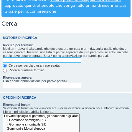
approvato
quindi
attendete che venga fatto prima di inserirne altri
Grazie per la comprensione
Cerca
MOTORE DI RICERCA
Ricerca per termini:
Metti un
+
davanti alla parola che deve essere cercata e un
-
davanti a quella che deve
essere ignorata. Inserisci una lista di parole separate da
|
tra parentesi se solo una delle
parole deve essere cercata. Usa * come abbreviazione per parole parziali.
Cerca per parola o usa frase esatta
Ricerca qualsiasi termine
Ricerca per autore:
Usa * come abbreviazione per parole parziali.
OPZIONI DI RICERCA
Ricerca nei forum:
Seleziona il/i forum in cui vuoi cercare. Per velocizzare la ricerca nei subforum seleziona
il forum principale e abilita la ricerca.