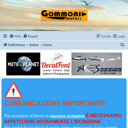
FAQ
Regole
Iscriviti
Login
C
G&M Home
Indice
Cerca
e
r
c
a
COMUNICAZIONE IMPORTANTE
É NECESSARIO
Per accedere al forum in
maniera completa
EFFETTUARE NUOVAMENTE L'ISCRIZIONE
Per motivi di sicurezza il
vostro primo messaggio dovrà essere