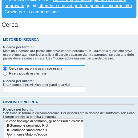
approvato
quindi
attendete che venga fatto prima di inserirne altri
Grazie per la comprensione
Cerca
MOTORE DI RICERCA
Ricerca per termini:
Metti un
+
davanti alla parola che deve essere cercata e un
-
davanti a quella che deve
essere ignorata. Inserisci una lista di parole separate da
|
tra parentesi se solo una delle
parole deve essere cercata. Usa * come abbreviazione per parole parziali.
Cerca per parola o usa frase esatta
Ricerca qualsiasi termine
Ricerca per autore:
Usa * come abbreviazione per parole parziali.
OPZIONI DI RICERCA
Ricerca nei forum:
Seleziona il/i forum in cui vuoi cercare. Per velocizzare la ricerca nei subforum seleziona
il forum principale e abilita la ricerca.