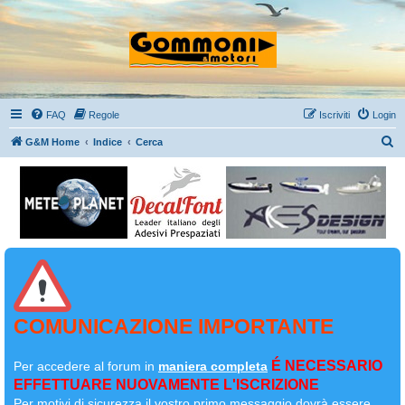
FAQ
Regole
Iscriviti
Login
C
G&M Home
Indice
Cerca
e
r
c
a
COMUNICAZIONE IMPORTANTE
É NECESSARIO
Per accedere al forum in
maniera completa
EFFETTUARE NUOVAMENTE L'ISCRIZIONE
Per motivi di sicurezza il
vostro primo messaggio dovrà essere