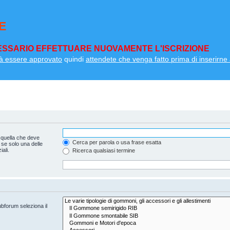
E
SSARIO EFFETTUARE NUOVAMENTE L'ISCRIZIONE
à essere approvato
quindi
attendete che venga fatto prima di inserirne a
 quella che deve
Cerca per parola o usa frase esatta
 se solo una delle
ali.
Ricerca qualsiasi termine
ubforum seleziona il