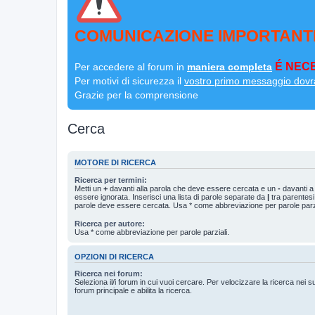
COMUNICAZIONE IMPORTANT
É NECE
Per accedere al forum in
maniera completa
Per motivi di sicurezza il
vostro primo messaggio dovr
Grazie per la comprensione
Cerca
MOTORE DI RICERCA
Ricerca per termini:
Metti un
+
davanti alla parola che deve essere cercata e un
-
davanti a
essere ignorata. Inserisci una lista di parole separate da
|
tra parentesi
parole deve essere cercata. Usa * come abbreviazione per parole parzi
Ricerca per autore:
Usa * come abbreviazione per parole parziali.
OPZIONI DI RICERCA
Ricerca nei forum:
Seleziona il/i forum in cui vuoi cercare. Per velocizzare la ricerca nei s
forum principale e abilita la ricerca.