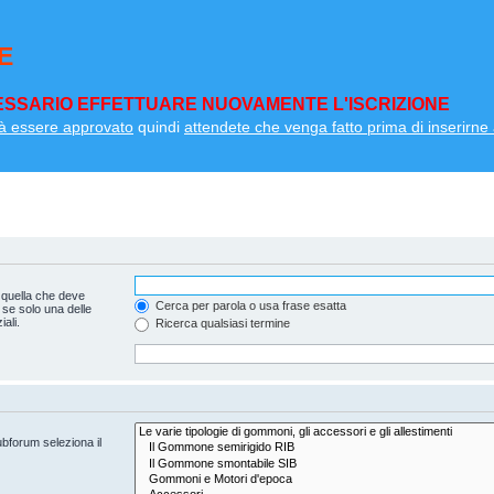
E
SSARIO EFFETTUARE NUOVAMENTE L'ISCRIZIONE
à essere approvato
quindi
attendete che venga fatto prima di inserirne a
 quella che deve
Cerca per parola o usa frase esatta
 se solo una delle
ali.
Ricerca qualsiasi termine
ubforum seleziona il