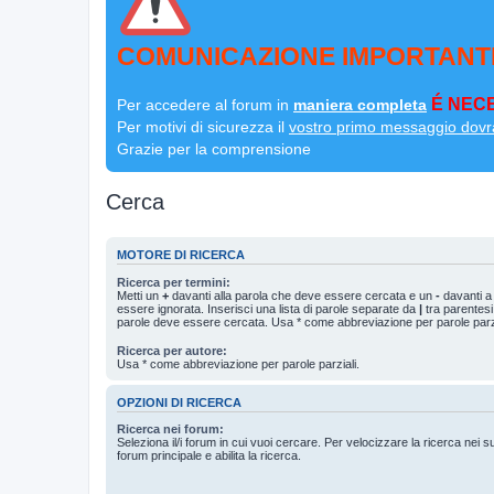
COMUNICAZIONE IMPORTANT
É NECE
Per accedere al forum in
maniera completa
Per motivi di sicurezza il
vostro primo messaggio dovr
Grazie per la comprensione
Cerca
MOTORE DI RICERCA
Ricerca per termini:
Metti un
+
davanti alla parola che deve essere cercata e un
-
davanti a
essere ignorata. Inserisci una lista di parole separate da
|
tra parentesi
parole deve essere cercata. Usa * come abbreviazione per parole parzi
Ricerca per autore:
Usa * come abbreviazione per parole parziali.
OPZIONI DI RICERCA
Ricerca nei forum:
Seleziona il/i forum in cui vuoi cercare. Per velocizzare la ricerca nei s
forum principale e abilita la ricerca.