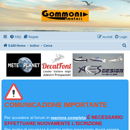
FAQ
Regole
Iscriviti
Login
C
G&M Home
Indice
Cerca
e
r
c
a
COMUNICAZIONE IMPORTANTE
É NECESSARIO
Per accedere al forum in
maniera completa
EFFETTUARE NUOVAMENTE L'ISCRIZIONE
Per motivi di sicurezza il
vostro primo messaggio dovrà essere