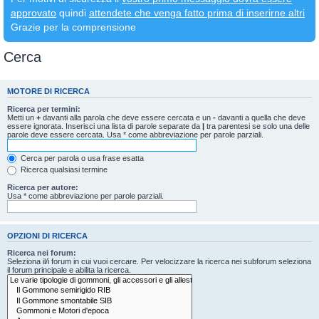
approvato
quindi
attendete che venga fatto prima di inserirne altri
Grazie per la comprensione
Cerca
MOTORE DI RICERCA
Ricerca per termini:
Metti un
+
davanti alla parola che deve essere cercata e un
-
davanti a quella che deve
essere ignorata. Inserisci una lista di parole separate da
|
tra parentesi se solo una delle
parole deve essere cercata. Usa * come abbreviazione per parole parziali.
Cerca per parola o usa frase esatta
Ricerca qualsiasi termine
Ricerca per autore:
Usa * come abbreviazione per parole parziali.
OPZIONI DI RICERCA
Ricerca nei forum:
Seleziona il/i forum in cui vuoi cercare. Per velocizzare la ricerca nei subforum seleziona
il forum principale e abilita la ricerca.