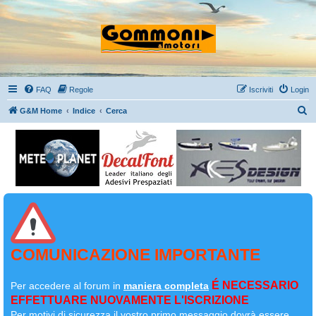
FAQ
Regole
Iscriviti
Login
C
G&M Home
Indice
Cerca
e
r
c
a
COMUNICAZIONE IMPORTANTE
É NECESSARIO
Per accedere al forum in
maniera completa
EFFETTUARE NUOVAMENTE L'ISCRIZIONE
Per motivi di sicurezza il
vostro primo messaggio dovrà essere