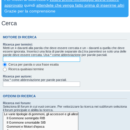
approvato
quindi
attendete che venga fatto prima di inserirne altri
Grazie per la comprensione
Cerca
MOTORE DI RICERCA
Ricerca per termini:
Metti un
+
davanti alla parola che deve essere cercata e un
-
davanti a quella che deve
essere ignorata. Inserisci una lista di parole separate da
|
tra parentesi se solo una delle
parole deve essere cercata. Usa * come abbreviazione per parole parziali.
Cerca per parola o usa frase esatta
Ricerca qualsiasi termine
Ricerca per autore:
Usa * come abbreviazione per parole parziali.
OPZIONI DI RICERCA
Ricerca nei forum:
Seleziona il/i forum in cui vuoi cercare. Per velocizzare la ricerca nei subforum seleziona
il forum principale e abilita la ricerca.