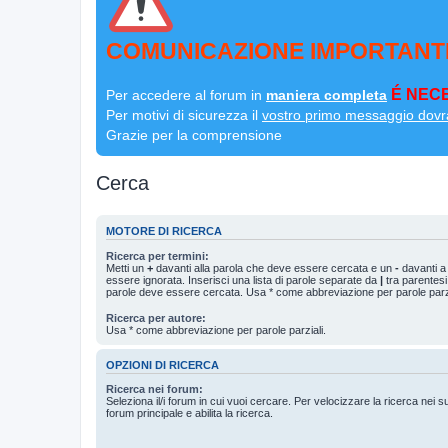
COMUNICAZIONE IMPORTANT
É NECE
Per accedere al forum in
maniera completa
Per motivi di sicurezza il
vostro primo messaggio dovr
Grazie per la comprensione
Cerca
MOTORE DI RICERCA
Ricerca per termini:
Metti un
+
davanti alla parola che deve essere cercata e un
-
davanti a
essere ignorata. Inserisci una lista di parole separate da
|
tra parentesi
parole deve essere cercata. Usa * come abbreviazione per parole parzi
Ricerca per autore:
Usa * come abbreviazione per parole parziali.
OPZIONI DI RICERCA
Ricerca nei forum:
Seleziona il/i forum in cui vuoi cercare. Per velocizzare la ricerca nei s
forum principale e abilita la ricerca.