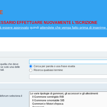
E
SSARIO EFFETTUARE NUOVAMENTE L'ISCRIZIONE
à essere approvato
quindi
attendete che venga fatto prima di inserirne a
 quella che deve
Cerca per parola o usa frase esatta
 se solo una delle
ali.
Ricerca qualsiasi termine
ubforum seleziona il