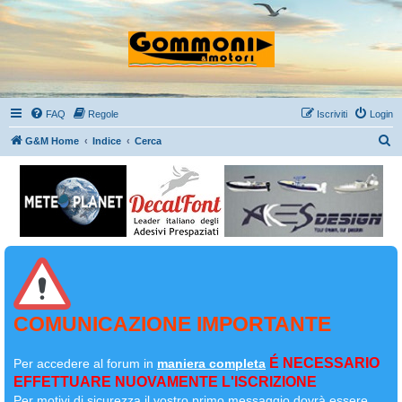
FAQ
Regole
Iscriviti
Login
C
G&M Home
Indice
Cerca
e
r
c
a
COMUNICAZIONE IMPORTANTE
É NECESSARIO
Per accedere al forum in
maniera completa
EFFETTUARE NUOVAMENTE L'ISCRIZIONE
Per motivi di sicurezza il
vostro primo messaggio dovrà essere