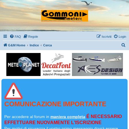
FAQ
Regole
Iscriviti
Login
C
G&M Home
Indice
Cerca
e
r
c
a
COMUNICAZIONE IMPORTANTE
É NECESSARIO
Per accedere al forum in
maniera completa
EFFETTUARE NUOVAMENTE L'ISCRIZIONE
Per motivi di sicurezza il
vostro primo messaggio dovrà essere