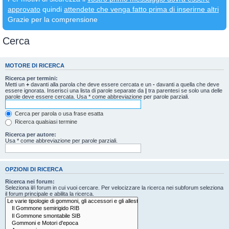
approvato
quindi
attendete che venga fatto prima di inserirne altri
Grazie per la comprensione
Cerca
MOTORE DI RICERCA
Ricerca per termini:
Metti un
+
davanti alla parola che deve essere cercata e un
-
davanti a quella che deve
essere ignorata. Inserisci una lista di parole separate da
|
tra parentesi se solo una delle
parole deve essere cercata. Usa * come abbreviazione per parole parziali.
Cerca per parola o usa frase esatta
Ricerca qualsiasi termine
Ricerca per autore:
Usa * come abbreviazione per parole parziali.
OPZIONI DI RICERCA
Ricerca nei forum:
Seleziona il/i forum in cui vuoi cercare. Per velocizzare la ricerca nei subforum seleziona
il forum principale e abilita la ricerca.