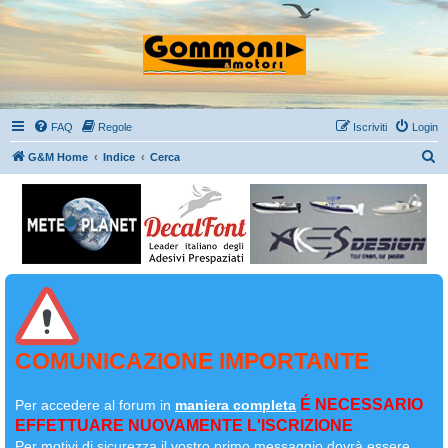
FAQ
Regole
Iscriviti
Login
C
G&M Home
Indice
Cerca
e
r
c
a
COMUNICAZIONE IMPORTANTE
É NECESSARIO
Per accedere al forum in
maniera completa
EFFETTUARE NUOVAMENTE L'ISCRIZIONE
Per motivi di sicurezza il
vostro primo messaggio dovrà essere