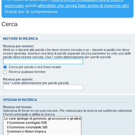
approvato
quindi
attendete che venga fatto prima di inserirne altri
Grazie per la comprensione
Cerca
MOTORE DI RICERCA
Ricerca per termini:
Metti un
+
davanti alla parola che deve essere cercata e un
-
davanti a quella che deve
essere ignorata. Inserisci una lista di parole separate da
|
tra parentesi se solo una delle
parole deve essere cercata. Usa * come abbreviazione per parole parziali.
Cerca per parola o usa frase esatta
Ricerca qualsiasi termine
Ricerca per autore:
Usa * come abbreviazione per parole parziali.
OPZIONI DI RICERCA
Ricerca nei forum:
Seleziona il/i forum in cui vuoi cercare. Per velocizzare la ricerca nei subforum seleziona
il forum principale e abilita la ricerca.