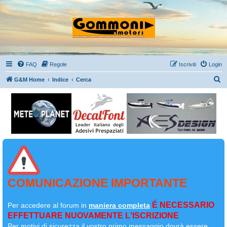
FAQ
Regole
Iscriviti
Login
C
G&M Home
Indice
Cerca
e
r
c
a
COMUNICAZIONE IMPORTANTE
É NECESSARIO
Per accedere al forum in
maniera completa
EFFETTUARE NUOVAMENTE L'ISCRIZIONE
Per motivi di sicurezza il
vostro primo messaggio dovrà essere