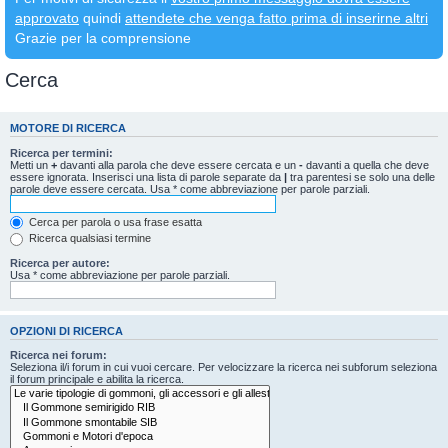
approvato
quindi
attendete che venga fatto prima di inserirne altri
Grazie per la comprensione
Cerca
MOTORE DI RICERCA
Ricerca per termini:
Metti un
+
davanti alla parola che deve essere cercata e un
-
davanti a quella che deve
essere ignorata. Inserisci una lista di parole separate da
|
tra parentesi se solo una delle
parole deve essere cercata. Usa * come abbreviazione per parole parziali.
Cerca per parola o usa frase esatta
Ricerca qualsiasi termine
Ricerca per autore:
Usa * come abbreviazione per parole parziali.
OPZIONI DI RICERCA
Ricerca nei forum:
Seleziona il/i forum in cui vuoi cercare. Per velocizzare la ricerca nei subforum seleziona
il forum principale e abilita la ricerca.