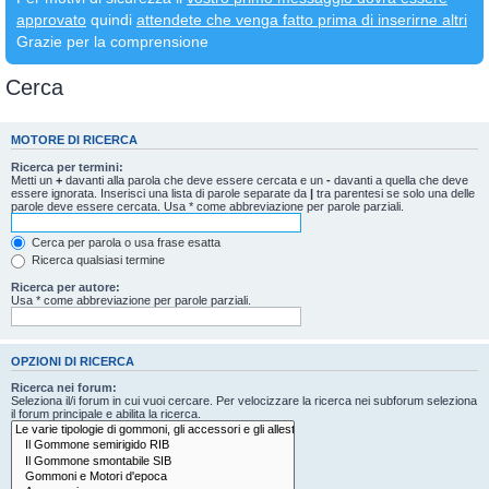
approvato
quindi
attendete che venga fatto prima di inserirne altri
Grazie per la comprensione
Cerca
MOTORE DI RICERCA
Ricerca per termini:
Metti un
+
davanti alla parola che deve essere cercata e un
-
davanti a quella che deve
essere ignorata. Inserisci una lista di parole separate da
|
tra parentesi se solo una delle
parole deve essere cercata. Usa * come abbreviazione per parole parziali.
Cerca per parola o usa frase esatta
Ricerca qualsiasi termine
Ricerca per autore:
Usa * come abbreviazione per parole parziali.
OPZIONI DI RICERCA
Ricerca nei forum:
Seleziona il/i forum in cui vuoi cercare. Per velocizzare la ricerca nei subforum seleziona
il forum principale e abilita la ricerca.