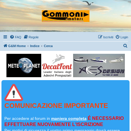
FAQ
Regole
Iscriviti
Login
C
G&M Home
Indice
Cerca
e
r
c
a
COMUNICAZIONE IMPORTANTE
É NECESSARIO
Per accedere al forum in
maniera completa
EFFETTUARE NUOVAMENTE L'ISCRIZIONE
Per motivi di sicurezza il
vostro primo messaggio dovrà essere