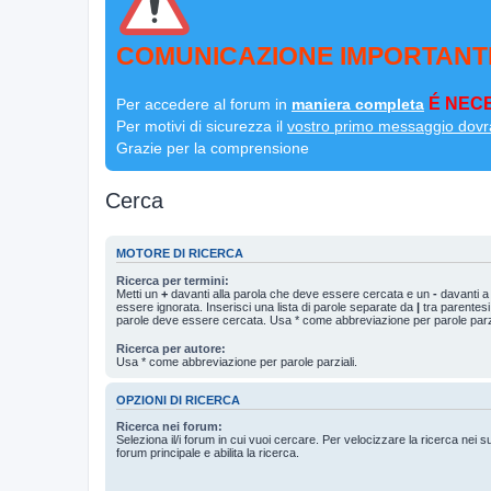
COMUNICAZIONE IMPORTANT
É NECE
Per accedere al forum in
maniera completa
Per motivi di sicurezza il
vostro primo messaggio dovr
Grazie per la comprensione
Cerca
MOTORE DI RICERCA
Ricerca per termini:
Metti un
+
davanti alla parola che deve essere cercata e un
-
davanti a
essere ignorata. Inserisci una lista di parole separate da
|
tra parentesi
parole deve essere cercata. Usa * come abbreviazione per parole parzi
Ricerca per autore:
Usa * come abbreviazione per parole parziali.
OPZIONI DI RICERCA
Ricerca nei forum:
Seleziona il/i forum in cui vuoi cercare. Per velocizzare la ricerca nei s
forum principale e abilita la ricerca.