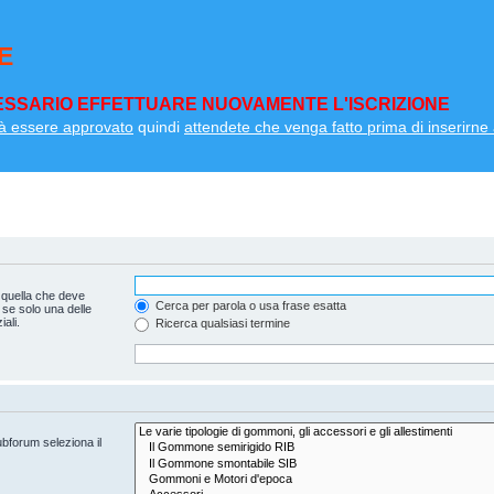
E
SSARIO EFFETTUARE NUOVAMENTE L'ISCRIZIONE
à essere approvato
quindi
attendete che venga fatto prima di inserirne a
 quella che deve
Cerca per parola o usa frase esatta
 se solo una delle
ali.
Ricerca qualsiasi termine
ubforum seleziona il