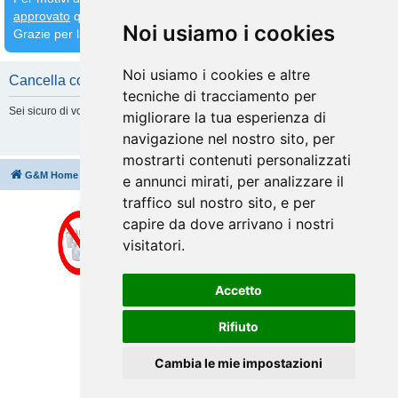
approvato
quindi
attendete che venga fatto prima di inserirne altri
Noi usiamo i cookies
Grazie per la comprensione
Noi usiamo i cookies e altre
Cancella cookie
tecniche di tracciamento per
Sei sicuro di volere cancellare tutti i cookie di questa Board?
migliorare la tua esperienza di
navigazione nel nostro sito, per
mostrarti contenuti personalizzati
G&M Home
Indice
Cancella cookie
Tutti gli orari sono
UTC+02:00
e annunci mirati, per analizzare il
traffico sul nostro sito, e per
capire da dove arrivano i nostri
visitatori.
Accetto
Rifiuto
Cambia le mie impostazioni
Creato da
phpBB
® Forum Software © phpBB Limited
Traduzione Italiana
phpBB-Italia.it