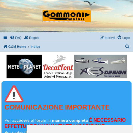
FAQ
Regole
Iscriviti
Login
C
G&M Home
Indice
e
r
c
a
COMUNICAZIONE IMPORTANTE
É NECESSARIO
Per accedere al forum in
maniera completa
EFFETTUARE NUOVAMENTE L'ISCRIZIONE
Per motivi di sicurezza il
vostro primo messaggio dovrà essere