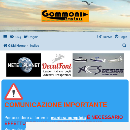
FAQ
Regole
Iscriviti
Login
C
G&M Home
Indice
e
r
c
a
COMUNICAZIONE IMPORTANTE
É NECESSARIO
Per accedere al forum in
maniera completa
EFFETTUARE NUOVAMENTE L'ISCRIZIONE
Per motivi di sicurezza il
vostro primo messaggio dovrà essere