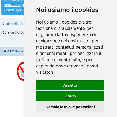
approvato
quindi
attendete che venga fatto prima di inserirne altri
Noi usiamo i cookies
Grazie per la comprensione
Noi usiamo i cookies e altre
Cancella cookie
tecniche di tracciamento per
Sei sicuro di volere cancellare tutti i cookie di questa Board?
migliorare la tua esperienza di
navigazione nel nostro sito, per
mostrarti contenuti personalizzati
G&M Home
Indice
Cancella cookie
Tutti gli orari sono
UTC+02:00
e annunci mirati, per analizzare il
traffico sul nostro sito, e per
capire da dove arrivano i nostri
visitatori.
Accetto
Rifiuto
Cambia le mie impostazioni
Creato da
phpBB
® Forum Software © phpBB Limited
Traduzione Italiana
phpBB-Italia.it