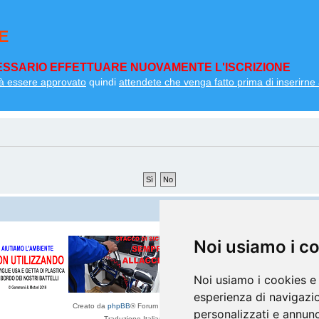
E
SSARIO EFFETTUARE NUOVAMENTE L'ISCRIZIONE
à essere approvato
quindi
attendete che venga fatto prima di inserirne a
Noi usiamo i c
Noi usiamo i cookies e 
esperienza di navigazio
Creato da
phpBB
® Forum Software © phpBB Limited
personalizzati e annunci
Traduzione Italiana
phpBB-Italia.it