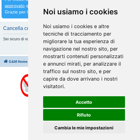
approvato
quindi
attendete che venga fatto prima di inserirne altri
Noi usiamo i cookies
Grazie per la comprensione
Noi usiamo i cookies e altre
Cancella cookie
tecniche di tracciamento per
Sei sicuro di volere cancellare tutti i cookie di questa Board?
migliorare la tua esperienza di
navigazione nel nostro sito, per
mostrarti contenuti personalizzati
G&M Home
Indice
Cancella cookie
Tutti gli orari sono
UTC+02:00
e annunci mirati, per analizzare il
traffico sul nostro sito, e per
capire da dove arrivano i nostri
visitatori.
Accetto
Rifiuto
Cambia le mie impostazioni
Creato da
phpBB
® Forum Software © phpBB Limited
Traduzione Italiana
phpBB-Italia.it