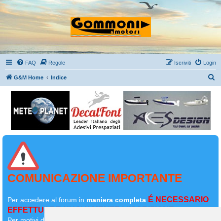
FAQ
Regole
Iscriviti
Login
C
G&M Home
Indice
e
r
c
a
COMUNICAZIONE IMPORTANTE
É NECESSARIO
Per accedere al forum in
maniera completa
EFFETTUARE NUOVAMENTE L'ISCRIZIONE
Per motivi di sicurezza il
vostro primo messaggio dovrà essere