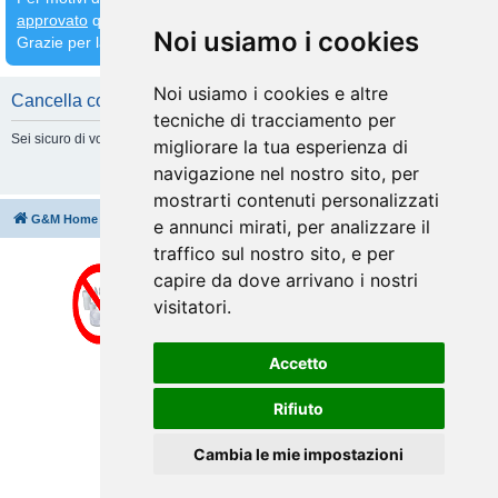
approvato
quindi
attendete che venga fatto prima di inserirne altri
Noi usiamo i cookies
Grazie per la comprensione
Noi usiamo i cookies e altre
Cancella cookie
tecniche di tracciamento per
Sei sicuro di volere cancellare tutti i cookie di questa Board?
migliorare la tua esperienza di
navigazione nel nostro sito, per
mostrarti contenuti personalizzati
G&M Home
Indice
Cancella cookie
Tutti gli orari sono
UTC+02:00
e annunci mirati, per analizzare il
traffico sul nostro sito, e per
capire da dove arrivano i nostri
visitatori.
Accetto
Rifiuto
Cambia le mie impostazioni
Creato da
phpBB
® Forum Software © phpBB Limited
Traduzione Italiana
phpBB-Italia.it