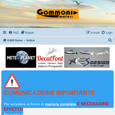
FAQ
Regole
Iscriviti
Login
C
G&M Home
Indice
e
r
c
a
COMUNICAZIONE IMPORTANTE
É NECESSARIO
Per accedere al forum in
maniera completa
EFFETTUARE NUOVAMENTE L'ISCRIZIONE
Per motivi di sicurezza il
vostro primo messaggio dovrà essere