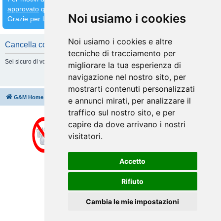
approvato
quindi
attendete che venga fatto prima di inserirne altri
Noi usiamo i cookies
Grazie per la comprensione
Noi usiamo i cookies e altre
Cancella cookie
tecniche di tracciamento per
Sei sicuro di volere cancellare tutti i cookie di questa Board?
migliorare la tua esperienza di
navigazione nel nostro sito, per
mostrarti contenuti personalizzati
G&M Home
Indice
Cancella cookie
Tutti gli orari sono
UTC+02:00
e annunci mirati, per analizzare il
traffico sul nostro sito, e per
capire da dove arrivano i nostri
visitatori.
Accetto
Rifiuto
Cambia le mie impostazioni
Creato da
phpBB
® Forum Software © phpBB Limited
Traduzione Italiana
phpBB-Italia.it