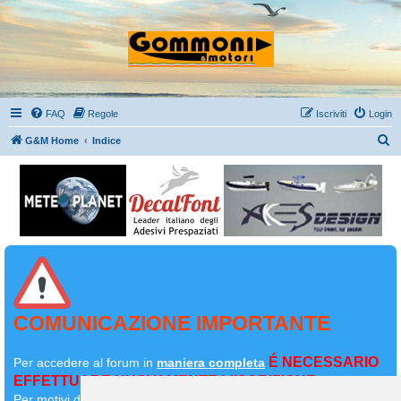
FAQ
Regole
Iscriviti
Login
C
G&M Home
Indice
e
r
c
a
COMUNICAZIONE IMPORTANTE
É NECESSARIO
Per accedere al forum in
maniera completa
EFFETTUARE NUOVAMENTE L'ISCRIZIONE
Per motivi di sicurezza il
vostro primo messaggio dovrà essere