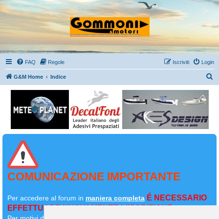
FAQ
Regole
Iscriviti
Login
C
G&M Home
Indice
e
r
c
a
COMUNICAZIONE IMPORTANTE
É NECESSARIO
Per accedere al forum in
maniera completa
EFFETTUARE NUOVAMENTE L'ISCRIZIONE
Per motivi di sicurezza il
vostro primo messaggio dovrà essere