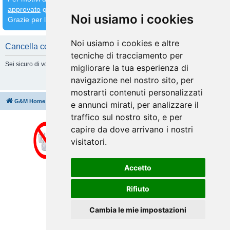
approvato
quindi
attendete che venga fatto prima di inserirne altri
Noi usiamo i cookies
Grazie per la comprensione
Noi usiamo i cookies e altre
Cancella cookie
tecniche di tracciamento per
Sei sicuro di volere cancellare tutti i cookie di questa Board?
migliorare la tua esperienza di
navigazione nel nostro sito, per
mostrarti contenuti personalizzati
G&M Home
Indice
Cancella cookie
Tutti gli orari sono
UTC+02:00
e annunci mirati, per analizzare il
traffico sul nostro sito, e per
capire da dove arrivano i nostri
visitatori.
Accetto
Rifiuto
Cambia le mie impostazioni
Creato da
phpBB
® Forum Software © phpBB Limited
Traduzione Italiana
phpBB-Italia.it