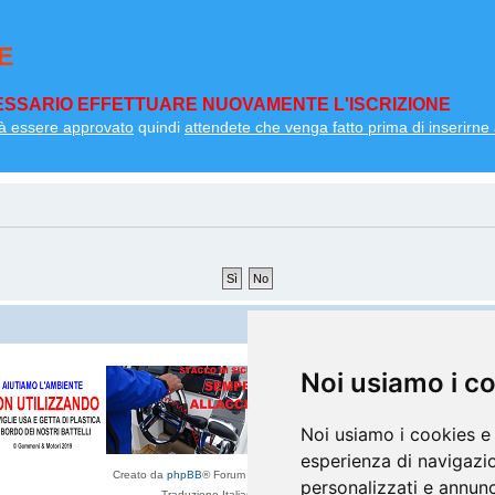
E
SSARIO EFFETTUARE NUOVAMENTE L'ISCRIZIONE
à essere approvato
quindi
attendete che venga fatto prima di inserirne a
Noi usiamo i c
Noi usiamo i cookies e 
esperienza di navigazio
Creato da
phpBB
® Forum Software © phpBB Limited
personalizzati e annunci
Traduzione Italiana
phpBB-Italia.it