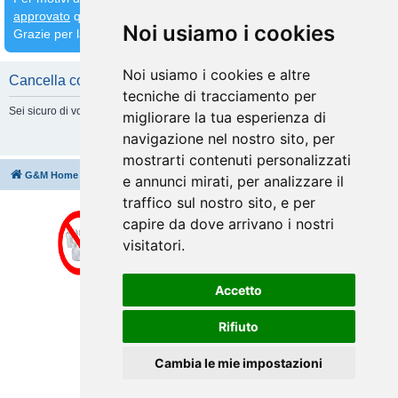
approvato
quindi
attendete che venga fatto prima di inserirne altri
Noi usiamo i cookies
Grazie per la comprensione
Noi usiamo i cookies e altre
Cancella cookie
tecniche di tracciamento per
Sei sicuro di volere cancellare tutti i cookie di questa Board?
migliorare la tua esperienza di
navigazione nel nostro sito, per
mostrarti contenuti personalizzati
G&M Home
Indice
Cancella cookie
Tutti gli orari sono
UTC+02:00
e annunci mirati, per analizzare il
traffico sul nostro sito, e per
capire da dove arrivano i nostri
visitatori.
Accetto
Rifiuto
Cambia le mie impostazioni
Creato da
phpBB
® Forum Software © phpBB Limited
Traduzione Italiana
phpBB-Italia.it