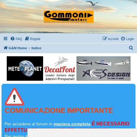
FAQ
Regole
Iscriviti
Login
C
G&M Home
Indice
e
r
c
a
COMUNICAZIONE IMPORTANTE
É NECESSARIO
Per accedere al forum in
maniera completa
EFFETTUARE NUOVAMENTE L'ISCRIZIONE
Per motivi di sicurezza il
vostro primo messaggio dovrà essere